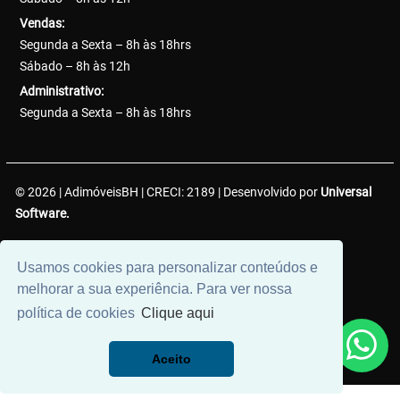
Vendas:
Segunda a Sexta – 8h às 18hrs
Sábado – 8h às 12h
Administrativo:
Segunda a Sexta – 8h às 18hrs
© 2026 | AdimóveisBH | CRECI: 2189 | Desenvolvido por
Universal
Software.
AdimóveisBH Negócios Imobiliários LTDA. | CNPJ:
Usamos cookies para personalizar conteúdos e
38.737.425/0001-50
melhorar a sua experiência. Para ver nossa
política de cookies
Clique aqui
Aceito