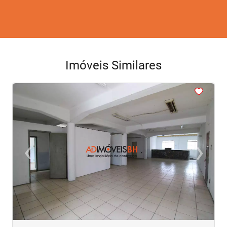
Imóveis Similares
<
<
<
<
<
‹
›
Previous
Next