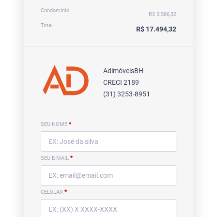
Condomínio
R$ 3.586,32
Total
R$ 17.494,32
AdimóveisBH
CRECI 2189
(31) 3253-8951
SEU NOME
*
SEU E-MAIL
*
CELULAR
*