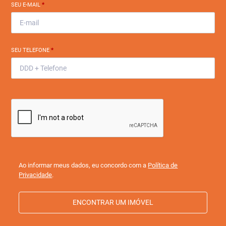
SEU E-MAIL
*
SEU TELEFONE
*
Ao informar meus dados, eu concordo com a
Política de
Privacidade
.
ENCONTRAR UM IMÓVEL