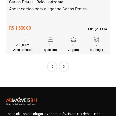
Carlos Prates | Belo Horizonte
S
Andar corrido para alugar no Carlos Prates
A
R$ 1.800,00
R
Código. 1114
Código. 1114
200,00 m²
0
0
2
Área principal
quarto(s)
Vaga(s)
banho(s)
‹
›
Especialistas em alugar e vender imóveis em BH desde 1990.