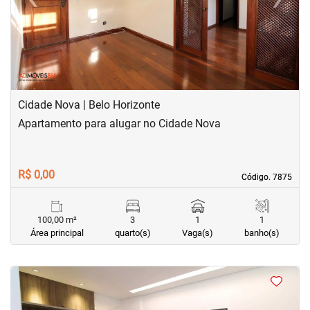
Previous
Next
Cidade Nova | Belo Horizonte
Apartamento para alugar no Cidade Nova
R$ 0,00
Código. 7875
Código. 7875
100,00 m²
3
1
1
Área principal
quarto(s)
Vaga(s)
banho(s)
<
<
<
<