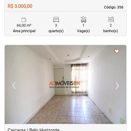
R$ 3.000,00
Código. 356
Código. 356
66,00 m²
3
1
2
Área principal
quarto(s)
Vaga(s)
banho(s)
<
<
<
<
‹
›
Previous
Next
Caiçaras | Belo Horizonte