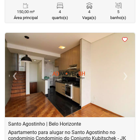
150,00 m²
4
4
5
Área principal
quarto(s)
Vaga(s)
banho(s)
<
<
<
<
‹
›
Previous
Next
Santo Agostinho | Belo Horizonte
Apartamento para alugar no Santo Agostinho no
condomínio Condominio do Conjunto Kubitschek - JK