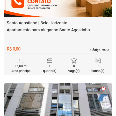
Santo Agostinho | Belo Horizonte
Apartamento para alugar no Santo Agostinho
R$ 0,00
Código. 9483
Código. 9483
15,00 m²
1
0
1
Área principal
quarto(s)
Vaga(s)
banho(s)
<
<
<
<