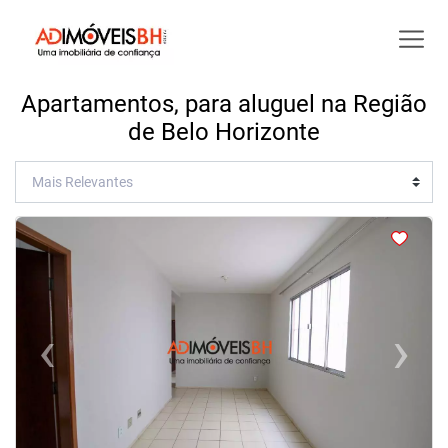
Apartamentos, para aluguel na Região
de Belo Horizonte
<
<
<
<
‹
›
Previous
Next