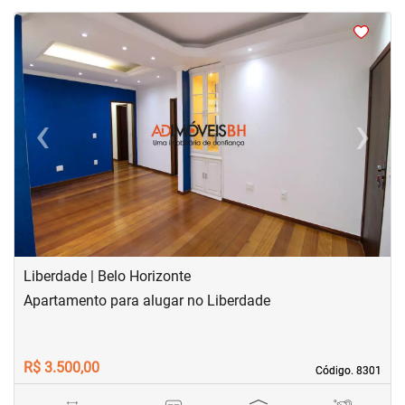
<
<
<
<
‹
›
Previous
Next
Liberdade | Belo Horizonte
Apartamento para alugar no Liberdade
R$ 3.500,00
Código. 8301
Código. 8301