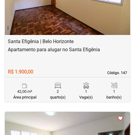
Santa Efigênia | Belo Horizonte
Apartamento para alugar no Santa Efigênia
R$ 1.900,00
Código. 147
Código. 147
42,00 m²
2
1
1
Área principal
quarto(s)
Vaga(s)
banho(s)
<
<
<
<