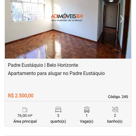
‹
›
Previous
Next
Padre Eustáquio | Belo Horizonte
Apartamento para alugar no Padre Eustáquio
R$ 2.500,00
Código. 245
Código. 245
76,00 m²
3
1
2
Área principal
quarto(s)
Vaga(s)
banho(s)