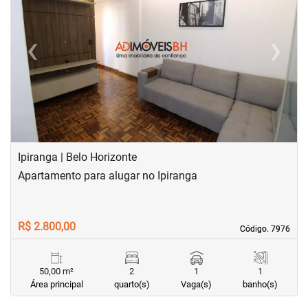
‹
›
Previous
Next
Ipiranga | Belo Horizonte
Apartamento para alugar no Ipiranga
R$ 2.800,00
Código. 7976
Código. 7976
50,00 m²
2
1
1
Área principal
quarto(s)
Vaga(s)
banho(s)