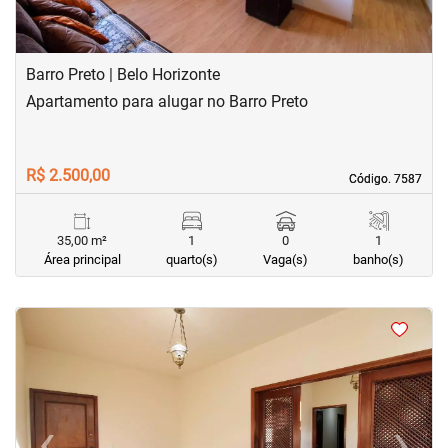
Barro Preto | Belo Horizonte
Apartamento para alugar no Barro Preto
R$ 2.500,00
Código. 7587
Código. 7587
35,00 m²
1
0
1
Área principal
quarto(s)
Vaga(s)
banho(s)
<
<
<
<
‹
›