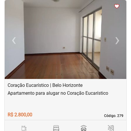
<
<
<
<
‹
›
Previous
Next
Coração Eucarístico | Belo Horizonte
Apartamento para alugar no Coração Eucarístico
R$ 2.800,00
Código. 279
Código. 279