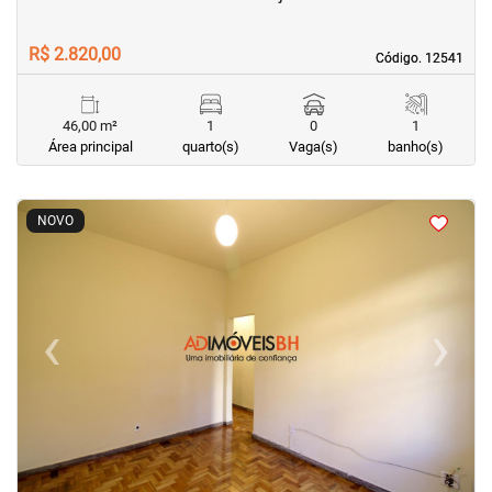
R$ 2.820,00
Código. 12541
Código. 12541
46,00 m²
1
0
1
Área principal
quarto(s)
Vaga(s)
banho(s)
<
<
<
<
NOVO
‹
›
Previous
Next