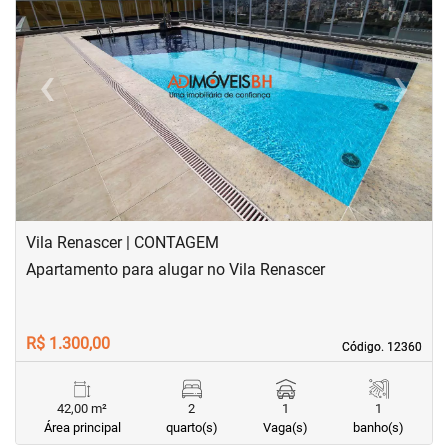
‹
›
Previous
Next
Vila Renascer | CONTAGEM
Apartamento para alugar no Vila Renascer
R$ 1.300,00
Código. 12360
Código. 12360
42,00 m²
2
1
1
Área principal
quarto(s)
Vaga(s)
banho(s)