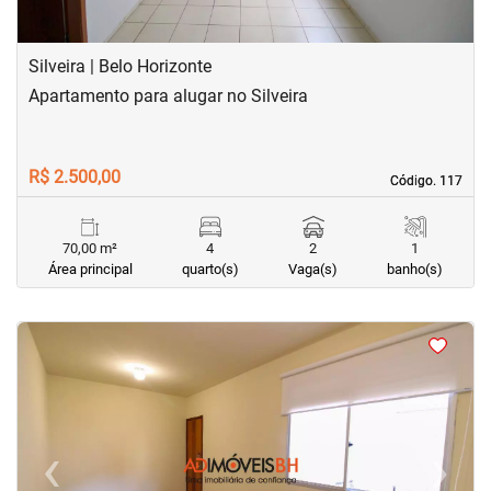
Silveira | Belo Horizonte
Apartamento para alugar no Silveira
R$ 2.500,00
Código. 117
Código. 117
70,00 m²
4
2
1
Área principal
quarto(s)
Vaga(s)
banho(s)
<
<
<
<
‹
›
Previous
Next