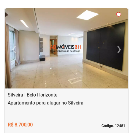
<
<
<
<
‹
›
Previous
Next
Silveira | Belo Horizonte
Apartamento para alugar no Silveira
R$ 8.700,00
Código. 12481
Código. 12481