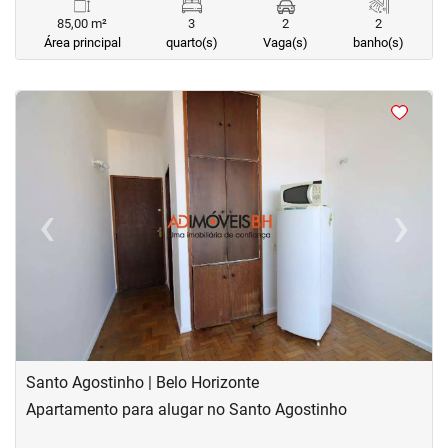
85,00 m²
3
2
2
Área principal
quarto(s)
Vaga(s)
banho(s)
<
<
<
<
‹
›
Previous
Next
Santo Agostinho | Belo Horizonte
Apartamento para alugar no Santo Agostinho