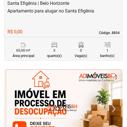
Santa Efigênia | Belo Horizonte
Apartamento para alugar no Santa Efigênia
R$ 0,00
Código. 8854
Código. 8854
65,00 m²
3
0
1
Área principal
quarto(s)
Vaga(s)
banho(s)
‹
›
Previous
Next