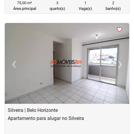
75,00 m²
3
1
2
Área principal
quarto(s)
Vaga(s)
banho(s)
<
<
<
<
‹
›
Previous
Next
Silveira | Belo Horizonte
Apartamento para alugar no Silveira