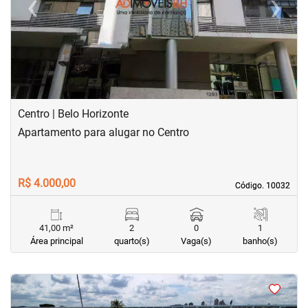
‹
›
Previous
Next
Centro | Belo Horizonte
Apartamento para alugar no Centro
R$ 4.000,00
Código. 10032
Código. 10032
41,00 m²
2
0
1
Área principal
quarto(s)
Vaga(s)
banho(s)
<
<
<
<