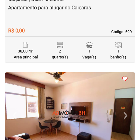
Apartamento para alugar no Caiçaras
R$ 0,00
Código. 699
Código. 699
38,00 m²
2
1
1
Área principal
quarto(s)
Vaga(s)
banho(s)
<
<
<
<
‹
›
Previous
Next