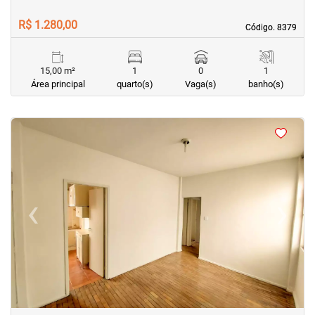
R$ 1.280,00
Código. 8379
Código. 8379
15,00 m²
1
0
1
Área principal
quarto(s)
Vaga(s)
banho(s)
<
<
<
<
‹
›
Previous
Next