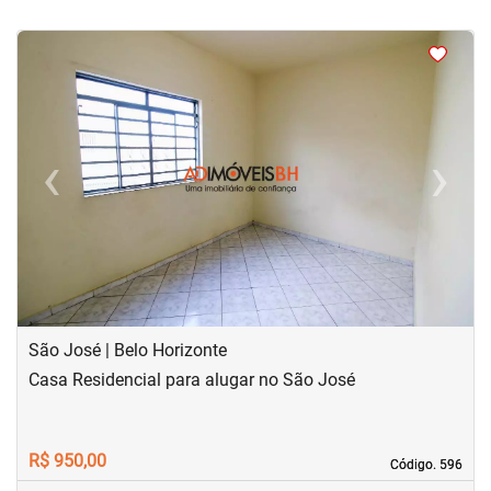
<
<
<
<
‹
›
Previous
Next
São José | Belo Horizonte
Casa Residencial para alugar no São José
R$ 950,00
Código. 596
Código. 596