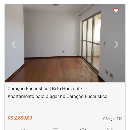
<
<
<
<
‹
›
Previous
Next
Coração Eucarístico | Belo Horizonte
Apartamento para alugar no Coração Eucarístico
R$ 2.800,00
Código. 279
Código. 279