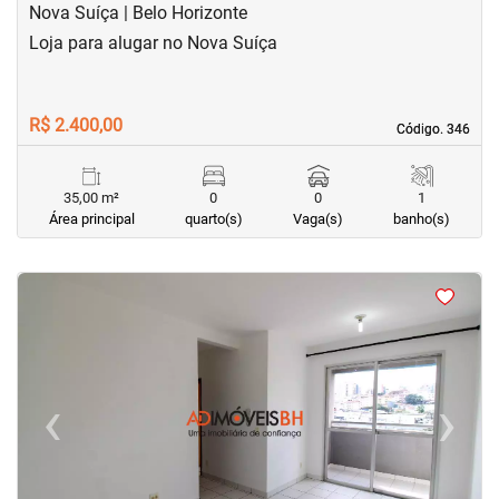
Nova Suíça | Belo Horizonte
Loja para alugar no Nova Suíça
R$ 2.400,00
Código. 346
Código. 346
35,00 m²
0
0
1
Área principal
quarto(s)
Vaga(s)
banho(s)
<
<
<
<
‹
›
Previous
Next