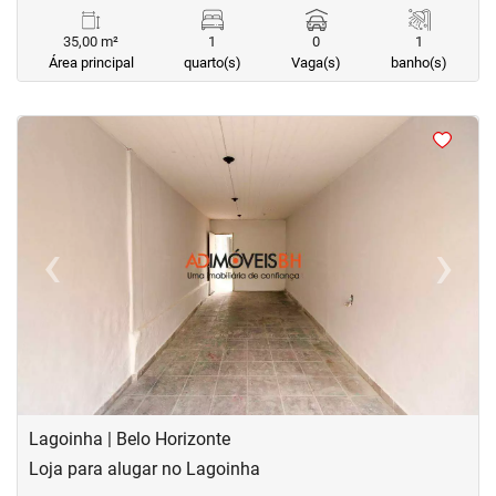
35,00 m²
1
0
1
Área principal
quarto(s)
Vaga(s)
banho(s)
<
<
<
<
‹
›
Previous
Next
Lagoinha | Belo Horizonte
Loja para alugar no Lagoinha