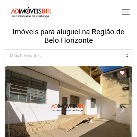
Imóveis para aluguel na Região de
Belo Horizonte
<
<
<
<
‹
›
Previous
Next