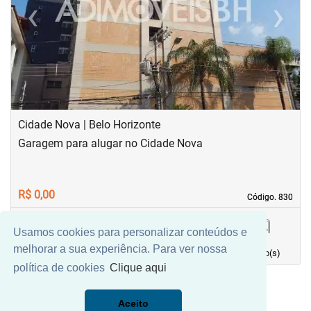
‹
›
Previous
Next
Cidade Nova | Belo Horizonte
Garagem para alugar no Cidade Nova
R$ 0,00
Código. 830
Código. 830
Usamos cookies para personalizar conteúdos e
5,00 m²
0
1
0
melhorar a sua experiência. Para ver nossa
Área principal
quarto(s)
Vaga(s)
banho(s)
política de cookies
Clique aqui
Aceito
Mais Filtros