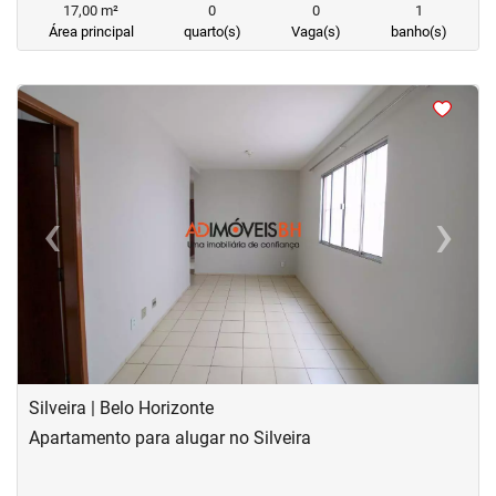
17,00 m²
0
0
1
Área principal
quarto(s)
Vaga(s)
banho(s)
<
<
<
<
‹
›
Previous
Next
Silveira | Belo Horizonte
Apartamento para alugar no Silveira