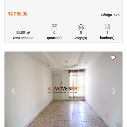
R$ 950,00
Código. 625
Código. 625
55,00 m²
0
0
1
Área principal
quarto(s)
Vaga(s)
banho(s)
<
<
<
<
‹
›
Previous
Next