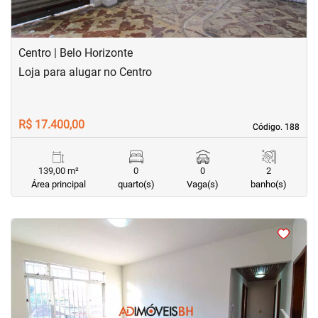
Centro | Belo Horizonte
Loja para alugar no Centro
R$ 17.400,00
Código. 188
Código. 188
139,00 m²
0
0
2
Área principal
quarto(s)
Vaga(s)
banho(s)
<
<
<
<
‹
›