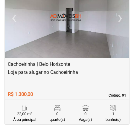
‹
›
Previous
Next
Cachoeirinha | Belo Horizonte
Loja para alugar no Cachoeirinha
R$ 1.300,00
Código. 91
Código. 91
22,00 m²
0
0
1
Área principal
quarto(s)
Vaga(s)
banho(s)