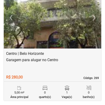
‹
›
Previous
Next
Centro | Belo Horizonte
Garagem para alugar no Centro
R$ 280,00
Código. 269
Código. 269
5,00 m²
0
1
0
Área principal
quarto(s)
Vaga(s)
banho(s)