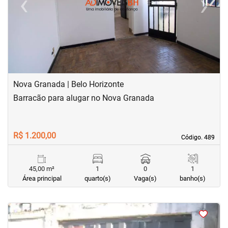
‹
›
Previous
Next
Nova Granada | Belo Horizonte
Barracão para alugar no Nova Granada
R$ 1.200,00
Código. 489
Código. 489
45,00 m²
1
0
1
Área principal
quarto(s)
Vaga(s)
banho(s)
<
<
<
<