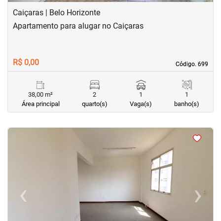
Caiçaras | Belo Horizonte
Apartamento para alugar no Caiçaras
R$ 0,00
Código. 699
Código. 699
38,00 m²
2
1
1
Área principal
quarto(s)
Vaga(s)
banho(s)
<
<
<
<
‹
›
Previous
Next