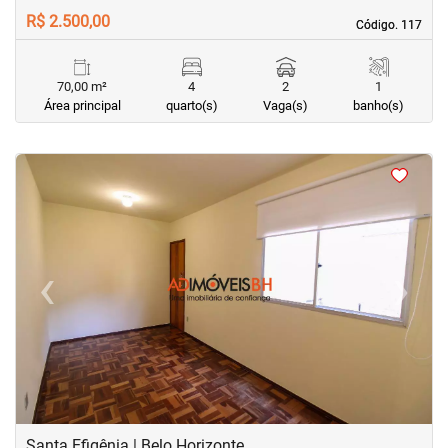
R$ 2.500,00
Código. 117
Código. 117
70,00 m²
4
2
1
Área principal
quarto(s)
Vaga(s)
banho(s)
<
<
<
<
‹
›
Previous
Next
Santa Efigênia | Belo Horizonte