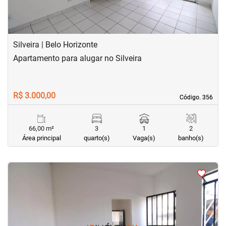
Silveira | Belo Horizonte
Apartamento para alugar no Silveira
R$ 3.000,00
Código. 356
Código. 356
66,00 m²
3
1
2
Área principal
quarto(s)
Vaga(s)
banho(s)
<
<
<
<