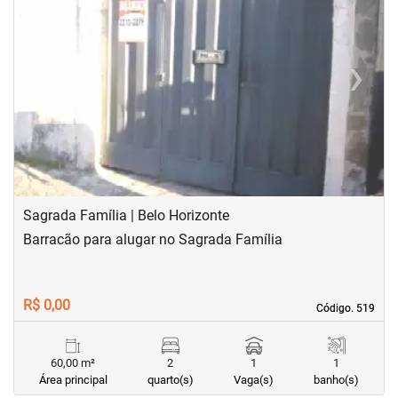
‹
›
Previous
Next
Sagrada Família | Belo Horizonte
Barracão para alugar no Sagrada Família
R$ 0,00
Código. 519
Código. 519
60,00 m²
2
1
1
Área principal
quarto(s)
Vaga(s)
banho(s)