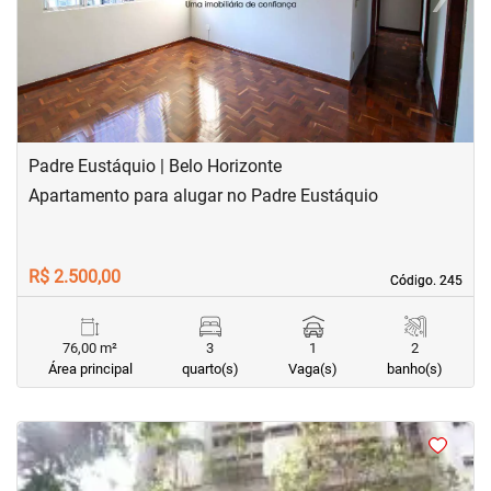
Previous
Next
Padre Eustáquio | Belo Horizonte
Apartamento para alugar no Padre Eustáquio
R$ 2.500,00
Código. 245
Código. 245
76,00 m²
3
1
2
Área principal
quarto(s)
Vaga(s)
banho(s)
<
<