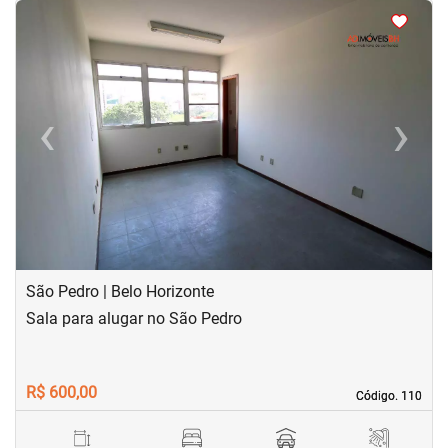
<
<
<
<
‹
›
Previous
Next
São Pedro | Belo Horizonte
Sala para alugar no São Pedro
R$ 600,00
Código. 110
Código. 110