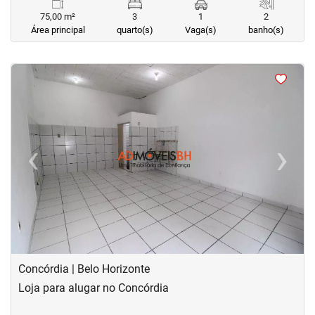
75,00 m²
3
1
2
Área principal
quarto(s)
Vaga(s)
banho(s)
<
<
<
<
‹
›
Previous
Next
Concórdia | Belo Horizonte
Loja para alugar no Concórdia