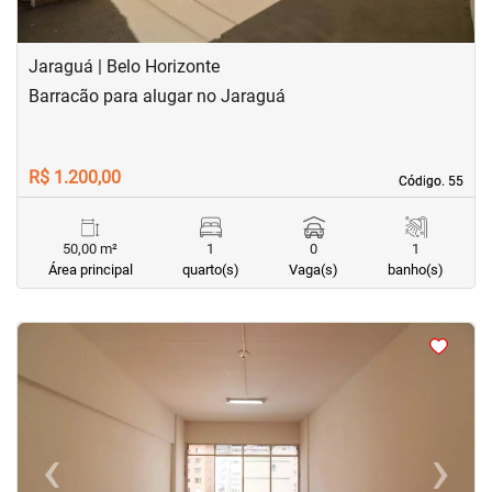
Jaraguá | Belo Horizonte
Barracão para alugar no Jaraguá
R$ 1.200,00
Código. 55
Código. 55
50,00 m²
1
0
1
Área principal
quarto(s)
Vaga(s)
banho(s)
<
<
<
<
‹
›
Previous
Next