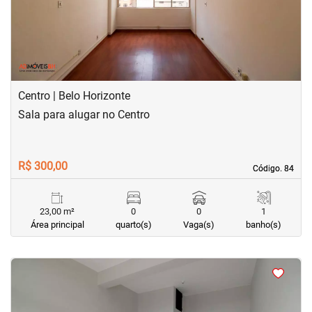
Centro | Belo Horizonte
Sala para alugar no Centro
R$ 300,00
Código. 84
Código. 84
23,00 m²
0
0
1
Área principal
quarto(s)
Vaga(s)
banho(s)
<
<
<
<