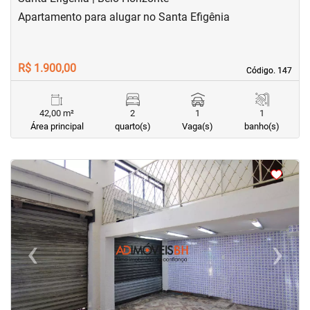
Apartamento para alugar no Santa Efigênia
R$ 1.900,00
Código. 147
Código. 147
42,00 m²
2
1
1
Área principal
quarto(s)
Vaga(s)
banho(s)
<
<
<
<
‹
›
Previous
Next