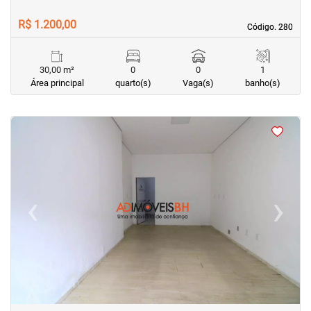
R$ 1.200,00
Código. 280
Código. 280
30,00 m²
0
0
1
Área principal
quarto(s)
Vaga(s)
banho(s)
<
<
<
<
‹
›
Previous
Next