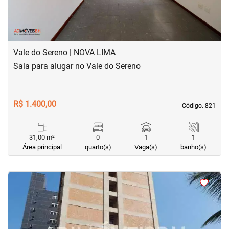
Vale do Sereno | NOVA LIMA
Sala para alugar no Vale do Sereno
R$ 1.400,00
Código. 821
Código. 821
31,00 m²
0
1
1
Área principal
quarto(s)
Vaga(s)
banho(s)
<
<
<
<