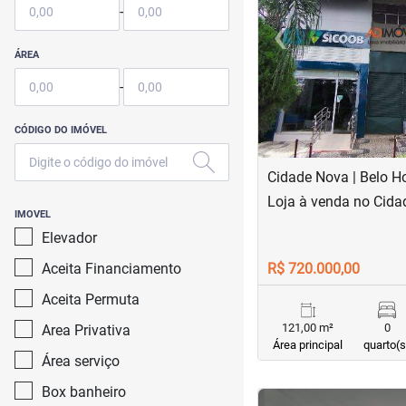
-
‹
Previous
ÁREA
-
CÓDIGO DO IMÓVEL
Cidade Nova | Belo H
Loja à venda no Cid
IMOVEL
Elevador
Aceita Financiamento
R$ 720.000,00
Aceita Permuta
121,00 m²
0
Area Privativa
Área principal
quarto(s
Área serviço
Box banheiro
<
<
<
<