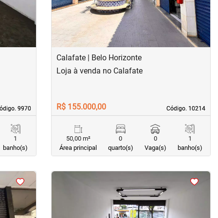
Calafate | Belo Horizonte
Loja à venda no Calafate
R$ 155.000,00
ódigo. 9970
ódigo. 9970
Código. 10214
Código. 10214
1
50,00 m²
0
0
1
banho(s)
Área principal
quarto(s)
Vaga(s)
banho(s)
<
<
<
<