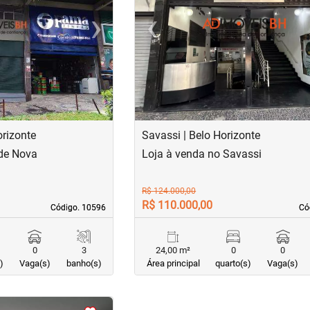
›
‹
Next
Previous
orizonte
Savassi | Belo Horizonte
ade Nova
Loja à venda no Savassi
R$ 124.000,00
R$ 110.000,00
Código. 10596
Código. 10596
Có
Có
0
3
24,00 m²
0
0
)
Vaga(s)
banho(s)
Área principal
quarto(s)
Vaga(s)