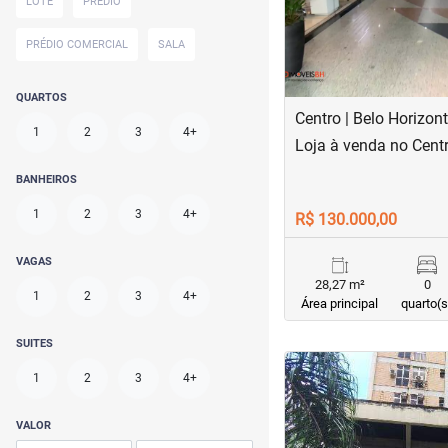
LOTE
PRÉDIO
PRÉDIO COMERCIAL
SALA
QUARTOS
Centro | Belo Horizon
1
2
3
4+
Loja à venda no Cent
BANHEIROS
1
2
3
4+
R$ 130.000,00
VAGAS
28,27 m²
0
1
2
3
4+
Área principal
quarto(s
SUITES
<
<
<
<
1
2
3
4+
VALOR