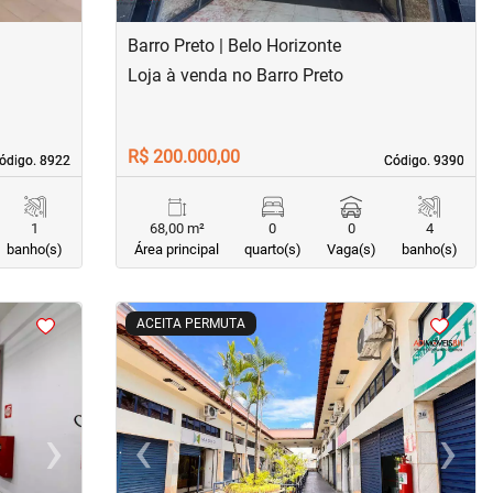
Barro Preto | Belo Horizonte
Loja à venda no Barro Preto
R$ 200.000,00
ódigo. 8922
ódigo. 8922
Código. 9390
Código. 9390
1
68,00 m²
0
0
4
banho(s)
Área principal
quarto(s)
Vaga(s)
banho(s)
<
<
<
<
ACEITA PERMUTA
›
‹
›
Next
Previous
Next