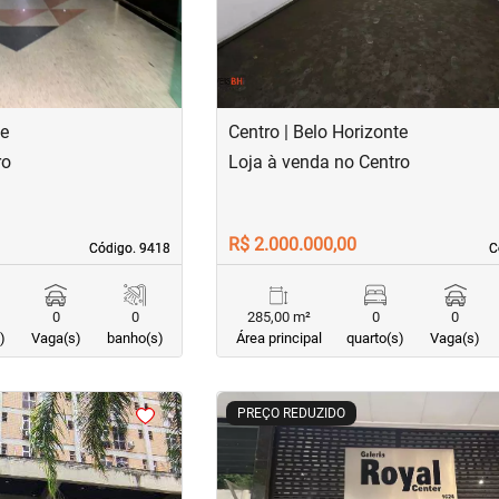
te
Centro | Belo Horizonte
ro
Loja à venda no Centro
R$ 2.000.000,00
Código. 9418
Código. 9418
C
C
0
0
285,00 m²
0
0
)
Vaga(s)
banho(s)
Área principal
quarto(s)
Vaga(s)
<
<
<
<
PREÇO REDUZIDO