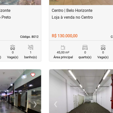
izonte
Centro | Belo Horizonte
 Preto
Loja à venda no Centro
R$ 130.000,00
Código. 8012
Código. 8012
C
C
0
1
45,00 m²
0
0
)
Vaga(s)
banho(s)
Área principal
quarto(s)
Vaga(s)
<
<
<
<
›
‹
Next
Previous