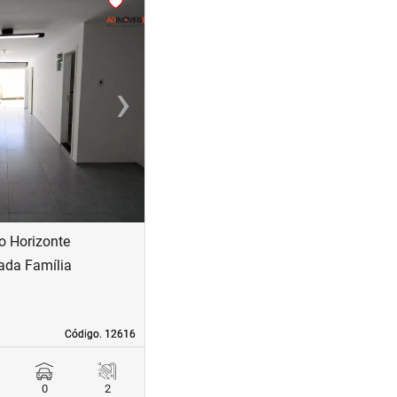
›
Next
o Horizonte
ada Família
Código. 12616
Código. 12616
0
2