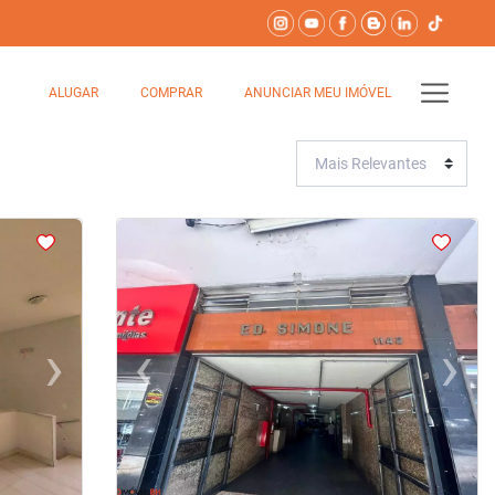
ALUGAR
COMPRAR
ANUNCIAR MEU IMÓVEL
<
<
<
<
›
‹
›
Next
Previous
Next