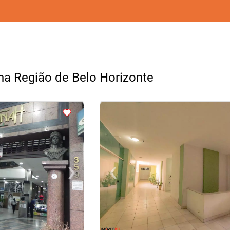
 na Região de Belo Horizonte
<
<
<
<
›
‹
Next
Previous