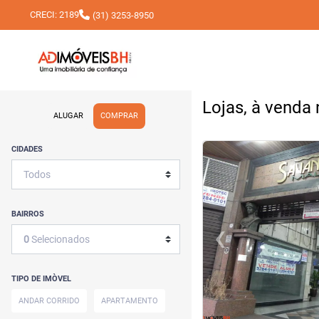
CRECI: 2189
(31) 3253-8950
Lojas, à venda
ALUGAR
COMPRAR
<
<
<
<
CIDADES
BAIRROS
‹
0
Selecionados
Previous
TIPO DE IMÒVEL
ANDAR CORRIDO
APARTAMENTO