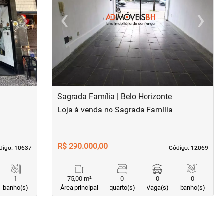
›
‹
›
Next
Previous
Next
Sagrada Família | Belo Horizonte
Loja à venda no Sagrada Família
R$ 290.000,00
digo. 10637
digo. 10637
Código. 12069
Código. 12069
1
75,00 m²
0
0
0
banho(s)
Área principal
quarto(s)
Vaga(s)
banho(s)