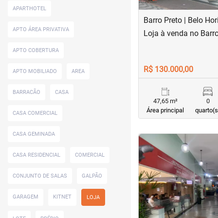
APARTHOTEL
Barro Preto | Belo Hor
APTO ÁREA PRIVATIVA
Loja à venda no Barro
APTO COBERTURA
R$ 130.000,00
APTO MOBILIADO
AREA
BARRACÃO
CASA
47,65 m²
0
Área principal
quarto(s
CASA COMERCIAL
CASA GEMINADA
<
<
<
<
CASA RESIDENCIAL
COMERCIAL
CONJUNTO DE SALAS
GALPÃO
‹
GARAGEM
KITNET
LOJA
Previous