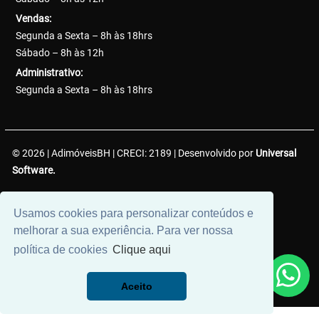
Vendas:
Segunda a Sexta – 8h às 18hrs
Sábado – 8h às 12h
Administrativo:
Segunda a Sexta – 8h às 18hrs
© 2026 | AdimóveisBH | CRECI: 2189 | Desenvolvido por
Universal
Software.
AdimóveisBH Negócios Imobiliários LTDA. | CNPJ:
Usamos cookies para personalizar conteúdos e
38.737.425/0001-50
melhorar a sua experiência. Para ver nossa
política de cookies
Clique aqui
Aceito