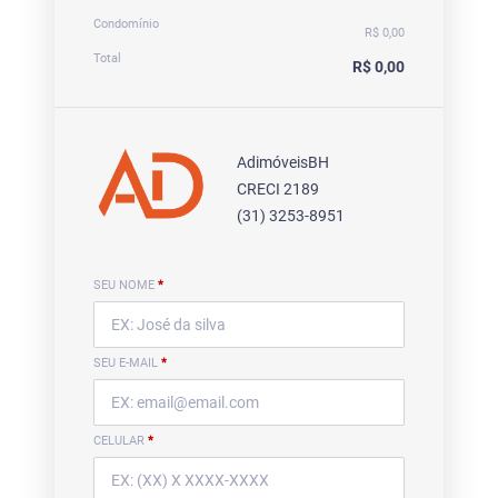
Condomínio
R$ 0,00
Total
R$ 0,00
AdimóveisBH
CRECI 2189
(31) 3253-8951
SEU NOME
*
SEU E-MAIL
*
CELULAR
*