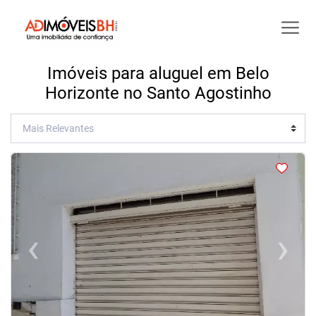
Imóveis para aluguel em Belo
Horizonte no Santo Agostinho
<
<
<
<
‹
›
Previous
Next