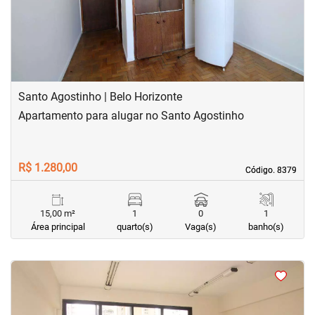
Santo Agostinho | Belo Horizonte
Apartamento para alugar no Santo Agostinho
R$ 1.280,00
Código. 8379
Código. 8379
15,00 m²
1
0
1
Área principal
quarto(s)
Vaga(s)
banho(s)
<
<
<
<