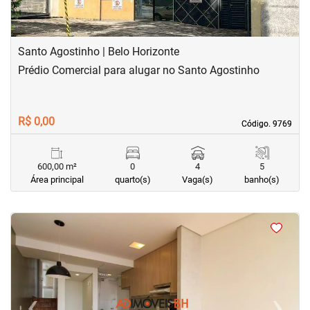
Santo Agostinho | Belo Horizonte
Prédio Comercial para alugar no Santo Agostinho
R$ 0,00
Código. 9769
Código. 9769
600,00 m²
0
4
5
Área principal
quarto(s)
Vaga(s)
banho(s)
<
<
<
<
‹
›