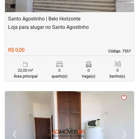
Santo Agostinho | Belo Horizonte
Loja para alugar no Santo Agostinho
R$ 0,00
Código. 7557
Código. 7557
22,00 m²
0
0
0
Área principal
quarto(s)
Vaga(s)
banho(s)
<
<
<
<
‹
›
Previous
Next