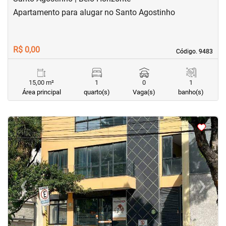
Apartamento para alugar no Santo Agostinho
R$ 0,00
Código. 9483
Código. 9483
15,00 m²
1
0
1
Área principal
quarto(s)
Vaga(s)
banho(s)
‹
›
Previous
Next