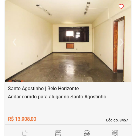
<
<
<
<
‹
›
Previous
Next
Santo Agostinho | Belo Horizonte
Andar corrido para alugar no Santo Agostinho
R$ 13.908,00
Código. 8457
Código. 8457