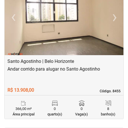
‹
›
Previous
Next
Santo Agostinho | Belo Horizonte
Andar corrido para alugar no Santo Agostinho
R$ 13.908,00
Código. 8455
Código. 8455
366,00 m²
0
0
8
Área principal
quarto(s)
Vaga(s)
banho(s)