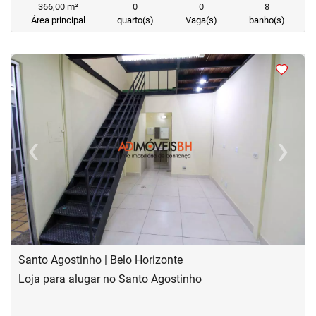
366,00 m²
0
0
8
Área principal
quarto(s)
Vaga(s)
banho(s)
<
<
<
<
‹
›
Previous
Next
Santo Agostinho | Belo Horizonte
Loja para alugar no Santo Agostinho