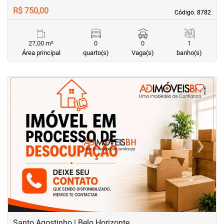
R$ 750,00
Código. 8782
Código. 8782
27,00 m²
0
0
1
Área principal
quarto(s)
Vaga(s)
banho(s)
‹
›
Previous
Next
Santo Agostinho | Belo Horizonte