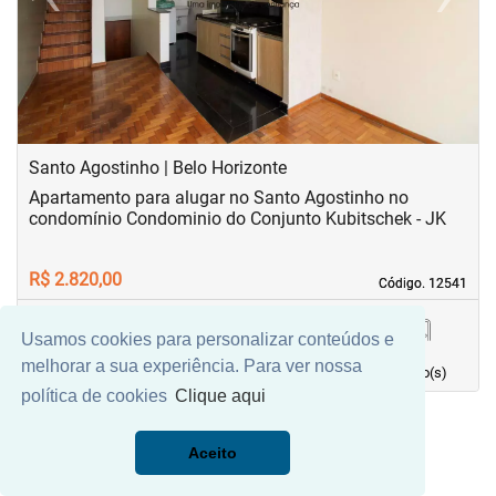
Previous
Next
Santo Agostinho | Belo Horizonte
Apartamento para alugar no Santo Agostinho no
condomínio Condominio do Conjunto Kubitschek - JK
R$ 2.820,00
Código. 12541
Código. 12541
Usamos cookies para personalizar conteúdos e
46,00 m²
1
0
1
melhorar a sua experiência. Para ver nossa
Área principal
quarto(s)
Vaga(s)
banho(s)
política de cookies
Clique aqui
Aceito
Mais Filtros