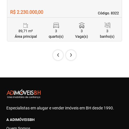
R$ 2.230.000,00
R
Código. 8322
Código. 8322
89,71 m²
3
3
3
Área principal
quarto(s)
Vaga(s)
banho(s)
‹
›
Especialistas em alugar e vender imóveis em BH desde 1990.
A ADIMÓVEISBH
Quem Somos