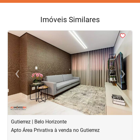
Imóveis Similares
<
<
<
<
<
‹
›
Previous
Next
Gutierrez | Belo Horizonte
S
Apto Área Privativa à venda no Gutierrez
A