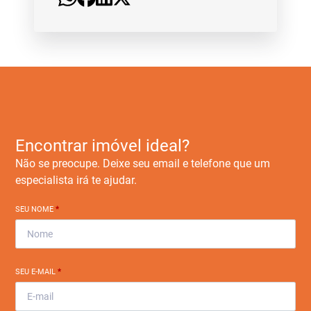
Encontrar imóvel ideal?
Não se preocupe. Deixe seu email e telefone que um
especialista irá te ajudar.
SEU NOME
*
SEU E-MAIL
*