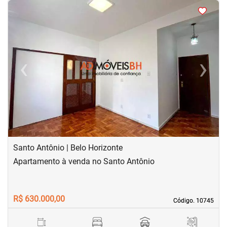
<
<
<
<
‹
›
Previous
Next
Santo Antônio | Belo Horizonte
Apartamento à venda no Santo Antônio
R$ 630.000,00
Código. 10745
Código. 10745