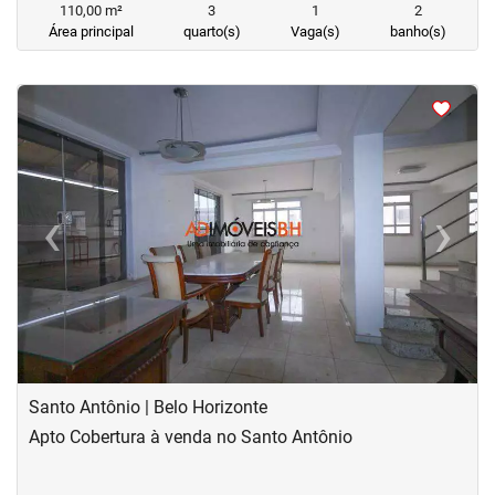
110,00 m²
3
1
2
Área principal
quarto(s)
Vaga(s)
banho(s)
<
<
<
<
‹
›
Previous
Next
Santo Antônio | Belo Horizonte
Apto Cobertura à venda no Santo Antônio