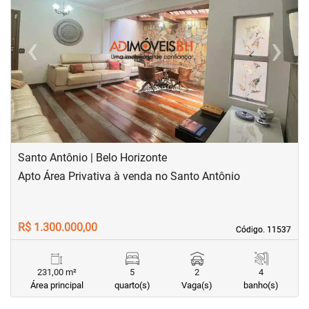
‹
›
Previous
Next
Santo Antônio | Belo Horizonte
Apto Área Privativa à venda no Santo Antônio
R$ 1.300.000,00
Código. 11537
Código. 11537
231,00 m²
5
2
4
Área principal
quarto(s)
Vaga(s)
banho(s)