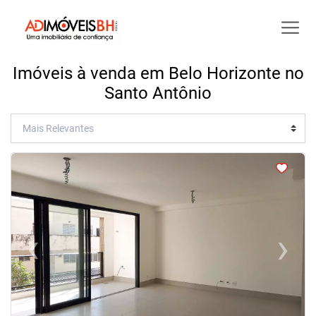
Imóveis à venda em Belo Horizonte no
Santo Antônio
<
<
<
<
‹
›
Previous
Next