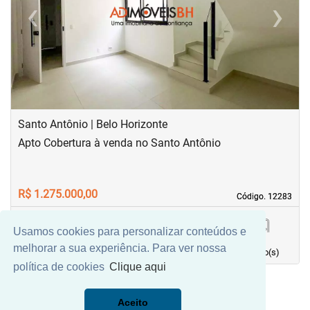
‹
›
Previous
Next
Santo Antônio | Belo Horizonte
Apto Cobertura à venda no Santo Antônio
R$ 1.275.000,00
Código. 12283
Código. 12283
Usamos cookies para personalizar conteúdos e
131,61 m²
3
3
2
melhorar a sua experiência. Para ver nossa
Área principal
quarto(s)
Vaga(s)
banho(s)
política de cookies
Clique aqui
Aceito
Mais Filtros