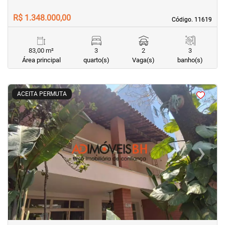
R$ 1.348.000,00
Código. 11619
Código. 11619
83,00 m²
3
2
3
Área principal
quarto(s)
Vaga(s)
banho(s)
<
<
<
<
ACEITA PERMUTA
‹
›
Previous
Next