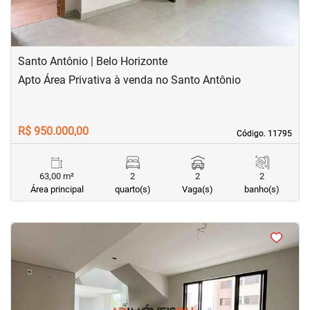
Santo Antônio | Belo Horizonte
Apto Área Privativa à venda no Santo Antônio
R$ 950.000,00
Código. 11795
Código. 11795
63,00 m²
2
2
2
Área principal
quarto(s)
Vaga(s)
banho(s)
<
<
<
<