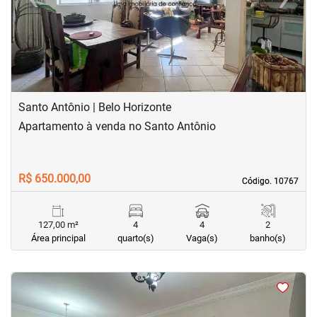
Previous
Next
Santo Antônio | Belo Horizonte
Apartamento à venda no Santo Antônio
R$ 650.000,00
Código. 10767
Código. 10767
127,00 m²
4
4
2
Área principal
quarto(s)
Vaga(s)
banho(s)
<
<
<
<