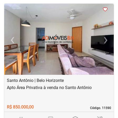
<
<
<
<
‹
›
Previous
Next
Santo Antônio | Belo Horizonte
Apto Área Privativa à venda no Santo Antônio
R$ 850.000,00
Código. 11590
Código. 11590