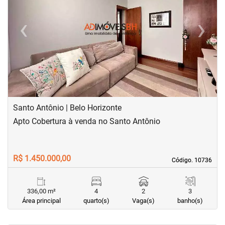
‹
›
Previous
Next
Santo Antônio | Belo Horizonte
Apto Cobertura à venda no Santo Antônio
R$ 1.450.000,00
Código. 10736
Código. 10736
336,00 m²
4
2
3
Área principal
quarto(s)
Vaga(s)
banho(s)