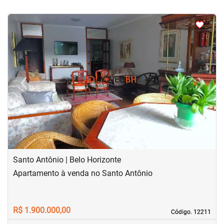
<
<
<
<
‹
›
Previous
Next
Santo Antônio | Belo Horizonte
Apartamento à venda no Santo Antônio
R$ 1.900.000,00
Código. 12211
Código. 12211