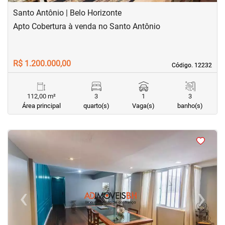
Santo Antônio | Belo Horizonte
Apto Cobertura à venda no Santo Antônio
R$ 1.200.000,00
Código. 12232
Código. 12232
112,00 m²
3
1
3
Área principal
quarto(s)
Vaga(s)
banho(s)
<
<
<
<
‹
›
Previous
Next