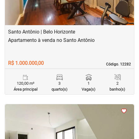
Santo Antônio | Belo Horizonte
Apartamento à venda no Santo Antônio
R$ 1.000.000,00
Código. 12282
Código. 12282
120,00 m²
3
1
2
Área principal
quarto(s)
Vaga(s)
banho(s)
<
<
<
<