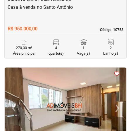
Casa à venda no Santo Antônio
R$ 950.000,00
Código. 10758
Código. 10758
270,00 m²
4
1
2
Área principal
quarto(s)
Vaga(s)
banho(s)
<
<
<
<
‹
›
Previous
Next