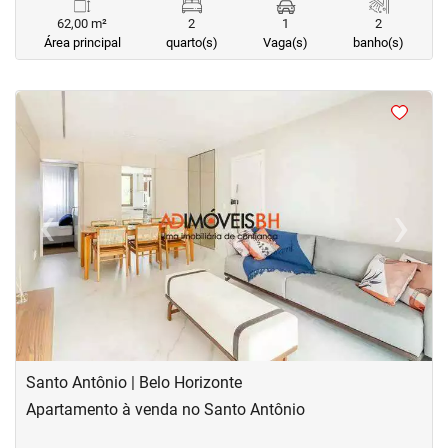
62,00 m²
2
1
2
Área principal
quarto(s)
Vaga(s)
banho(s)
<
<
<
<
‹
›
Previous
Next
Santo Antônio | Belo Horizonte
Apartamento à venda no Santo Antônio