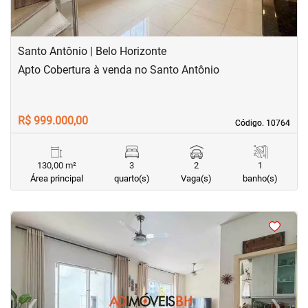
Santo Antônio | Belo Horizonte
Apto Cobertura à venda no Santo Antônio
R$ 999.000,00
Código. 10764
Código. 10764
130,00 m²
3
2
1
Área principal
quarto(s)
Vaga(s)
banho(s)
<
<
<
<
‹
›