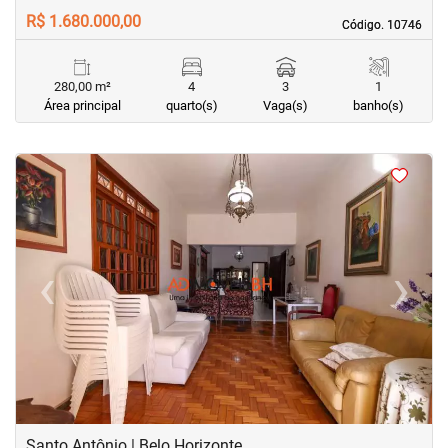
R$ 1.680.000,00
Código. 10746
Código. 10746
280,00 m²
4
3
1
Área principal
quarto(s)
Vaga(s)
banho(s)
<
<
<
<
‹
›
Previous
Next
Santo Antônio | Belo Horizonte