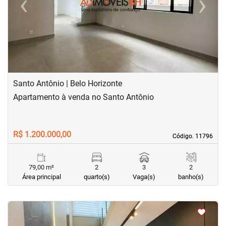
‹
›
Previous
Next
Santo Antônio | Belo Horizonte
Apartamento à venda no Santo Antônio
R$ 1.200.000,00
Código. 11796
Código. 11796
79,00 m²
2
3
2
Área principal
quarto(s)
Vaga(s)
banho(s)
<
<
<
<