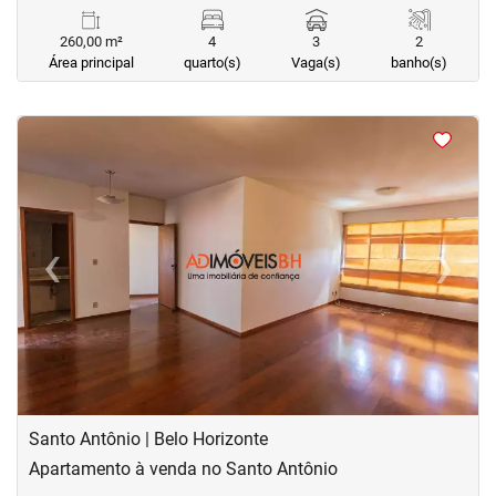
260,00 m²
4
3
2
Área principal
quarto(s)
Vaga(s)
banho(s)
<
<
<
<
‹
›
Previous
Next
Santo Antônio | Belo Horizonte
Apartamento à venda no Santo Antônio