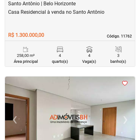
Santo Antônio | Belo Horizonte
Casa Residencial à venda no Santo Antônio
R$ 1.300.000,00
Código. 11762
Código. 11762
258,00 m²
4
4
3
Área principal
quarto(s)
Vaga(s)
banho(s)
<
<
<
<
‹
›
Previous
Next