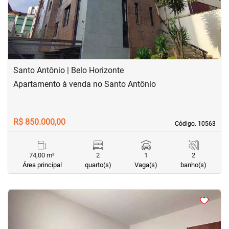
Santo Antônio | Belo Horizonte
Apartamento à venda no Santo Antônio
R$ 850.000,00
Código. 10563
Código. 10563
74,00 m²
2
1
2
Área principal
quarto(s)
Vaga(s)
banho(s)
<
<
<
<