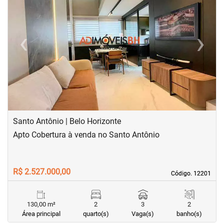
‹
›
Previous
Next
Santo Antônio | Belo Horizonte
Apto Cobertura à venda no Santo Antônio
R$ 2.527.000,00
Código. 12201
Código. 12201
130,00 m²
2
3
2
Área principal
quarto(s)
Vaga(s)
banho(s)