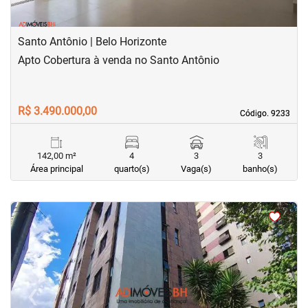
Santo Antônio | Belo Horizonte
Apto Cobertura à venda no Santo Antônio
R$ 3.490.000,00
Código. 9233
Código. 9233
142,00 m²
4
3
3
Área principal
quarto(s)
Vaga(s)
banho(s)
<
<
<
<
‹
›
Previous
Next