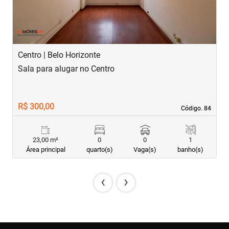
Centro | Belo Horizonte
S
Sala para alugar no Centro
S
R$ 300,00
R
Código. 84
Código. 84
23,00 m²
0
0
1
Área principal
quarto(s)
Vaga(s)
banho(s)
‹
›