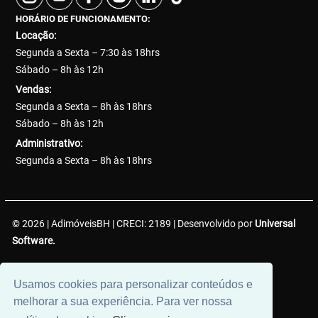
HORÁRIO DE FUNCIONAMENTO:
Locação:
Segunda a Sexta – 7:30 às 18hrs
Sábado – 8h às 12h
Vendas:
Segunda a Sexta – 8h às 18hrs
Sábado – 8h às 12h
Administrativo:
Segunda a Sexta – 8h às 18hrs
© 2026 | AdimóveisBH | CRECI: 2189 | Desenvolvido por
Universal
Software.
AdimóveisBH Negócios Imobiliários LTDA. | CNPJ:
Usamos cookies para personalizar conteúdos e
38.737.425/0001-50
melhorar a sua experiência. Para ver nossa