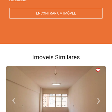
ENCONTRAR UM IMÓVEL
Imóveis Similares
<
<
<
<
<
‹
›
Previous
Next