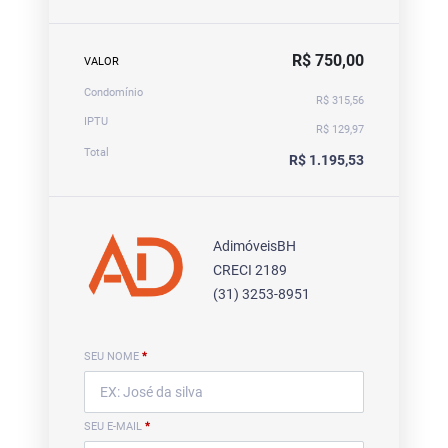
R$ 750,00
VALOR
Condomínio
R$ 315,56
IPTU
R$ 129,97
Total
R$ 1.195,53
AdimóveisBH
CRECI 2189
(31) 3253-8951
SEU NOME
*
SEU E-MAIL
*