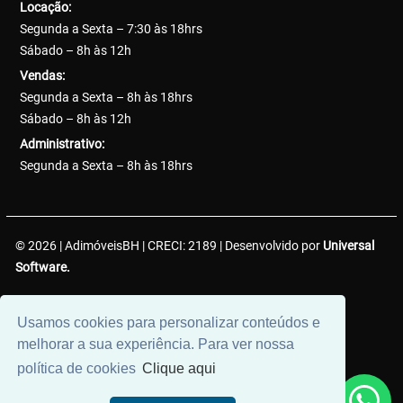
Locação:
Segunda a Sexta – 7:30 às 18hrs
Sábado – 8h às 12h
Vendas:
Segunda a Sexta – 8h às 18hrs
Sábado – 8h às 12h
Administrativo:
Segunda a Sexta – 8h às 18hrs
© 2026 | AdimóveisBH | CRECI: 2189 | Desenvolvido por
Universal
Software.
AdimóveisBH Negócios Imobiliários LTDA. | CNPJ:
Usamos cookies para personalizar conteúdos e
38.737.425/0001-50
melhorar a sua experiência. Para ver nossa
política de cookies
Clique aqui