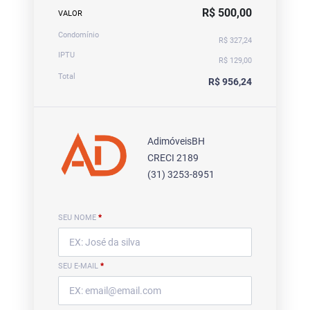
R$ 500,00
VALOR
Condomínio
R$ 327,24
IPTU
R$ 129,00
Total
R$ 956,24
AdimóveisBH
CRECI 2189
(31) 3253-8951
SEU NOME
*
SEU E-MAIL
*