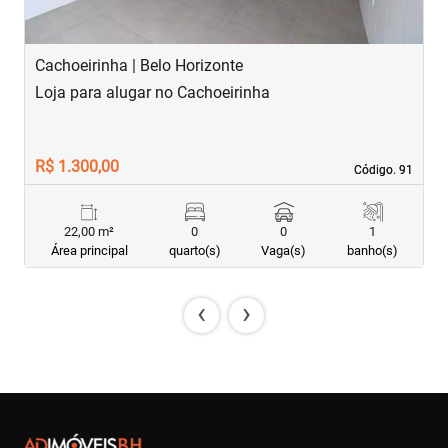
Cachoeirinha | Belo Horizonte
C
Loja para alugar no Cachoeirinha
L
R$ 1.300,00
R
Código. 91
Código. 91
22,00 m²
0
0
1
Área principal
quarto(s)
Vaga(s)
banho(s)
‹
›