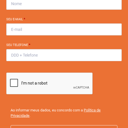
SEU E-MAIL
*
SEU TELEFONE
*
Ao informar meus dados, eu concordo com a
Política de
Privacidade
.