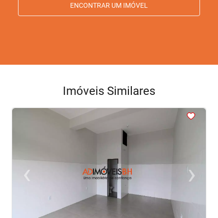
ENCONTRAR UM IMÓVEL
Imóveis Similares
<
<
<
<
<
‹
›
Previous
Next