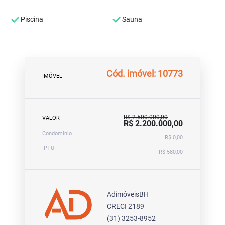
Piscina
Sauna
Cód. imóvel: 10773
IMÓVEL
R$ 2.500.000,00
VALOR
R$ 2.200.000,00
Condomínio
R$ 0,00
IPTU
R$ 580,00
AdimóveisBH
CRECI 2189
(31) 3253-8952