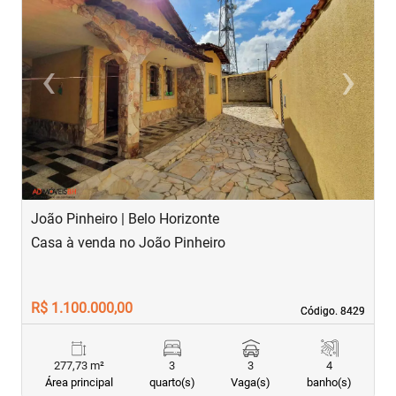
‹
›
Previous
Next
João Pinheiro | Belo Horizonte
S
Casa à venda no João Pinheiro
C
R$ 1.100.000,00
R
Código. 8429
Código. 8429
277,73 m²
3
3
4
Área principal
quarto(s)
Vaga(s)
banho(s)