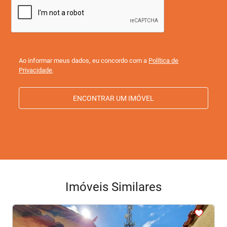
Ao informar meus dados, eu concordo com a
Política de
Privacidade
.
ENCONTRAR UM IMÓVEL
Imóveis Similares
<
<
<
<
<