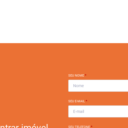
SEU NOME
*
SEU E-MAIL
*
ntrar imóvel
SEU TELEFONE
*