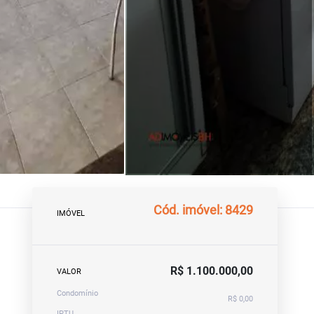
Cód. imóvel: 8429
IMÓVEL
R$ 1.100.000,00
VALOR
Condomínio
R$ 0,00
IPTU