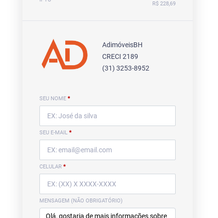
R$ 228,69
AdimóveisBH
CRECI 2189
(31) 3253-8952
SEU NOME
*
SEU E-MAIL
*
CELULAR
*
MENSAGEM (NÃO OBRIGATÓRIO)