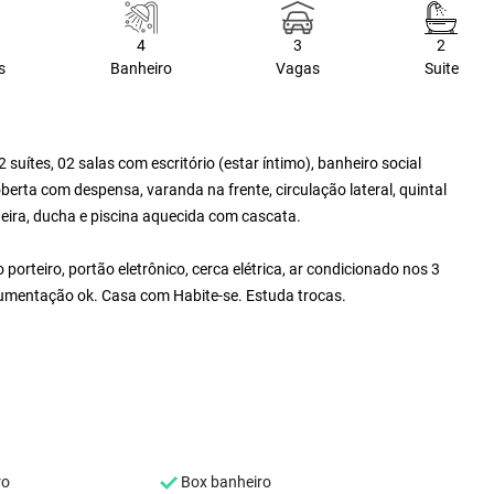
4
3
2
s
Banheiro
Vagas
Suite
uítes, 02 salas com escritório (estar íntimo), banheiro social
erta com despensa, varanda na frente, circulação lateral, quintal
ira, ducha e piscina aquecida com cascata.
orteiro, portão eletrônico, cerca elétrica, ar condicionado nos 3
ocumentação ok. Casa com Habite-se. Estuda trocas.
ro
Box banheiro