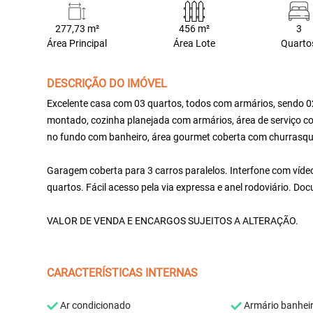
277,73 m²
456 m²
3
Área Principal
Área Lote
Quarto
DESCRIÇÃO DO IMÓVEL
Excelente casa com 03 quartos, todos com armários, sendo 02 s
montado, cozinha planejada com armários, área de serviço cob
no fundo com banheiro, área gourmet coberta com churrasque
Garagem coberta para 3 carros paralelos. Interfone com vídeo p
quartos. Fácil acesso pela via expressa e anel rodoviário. D
VALOR DE VENDA E ENCARGOS SUJEITOS A ALTERAÇÃO.
CARACTERÍSTICAS INTERNAS
Ar condicionado
Armário banhei