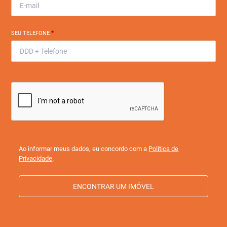
SEU TELEFONE
*
Ao informar meus dados, eu concordo com a
Política de
Privacidade
.
ENCONTRAR UM IMÓVEL