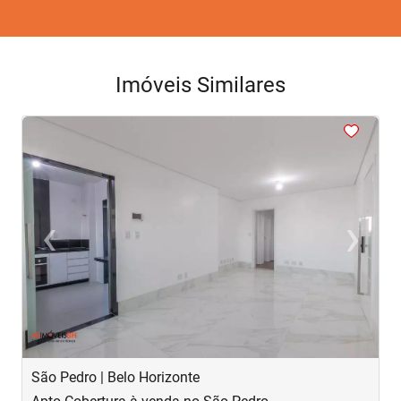
Imóveis Similares
<
<
<
<
<
‹
›
Previous
Next
São Pedro | Belo Horizonte
P