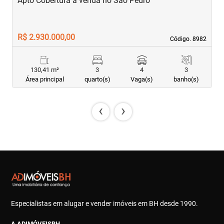
Apto Cobertura à venda no São Pedro
A
R
R$ 2.930.000,00
R
Código. 8982
Código. 8982
130,41 m²
3
4
3
Área principal
quarto(s)
Vaga(s)
banho(s)
‹
›
Especialistas em alugar e vender imóveis em BH desde 1990.
A ADIMÓVEISBH