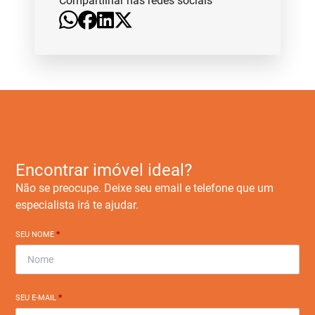
Compartilhar nas redes sociais
Encontrar imóvel ideal?
Não se preocupe. Deixe seu email e telefone que um
especialista irá te ajudar.
SEU NOME
*
SEU E-MAIL
*