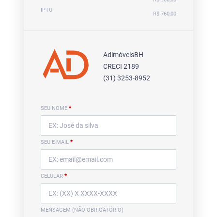
IPTU
R$ 760,00
AdimóveisBH
CRECI 2189
(31) 3253-8952
SEU NOME
*
SEU E-MAIL
*
CELULAR
*
MENSAGEM (NÃO OBRIGATÓRIO)