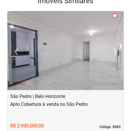
Imóveis Similares
<
<
<
<
<
‹
›
Previous
Next
São Pedro | Belo Horizonte
P
Apto Cobertura à venda no São Pedro
A
R
R$ 2.930.000,00
R
Código. 8982
Código. 8982