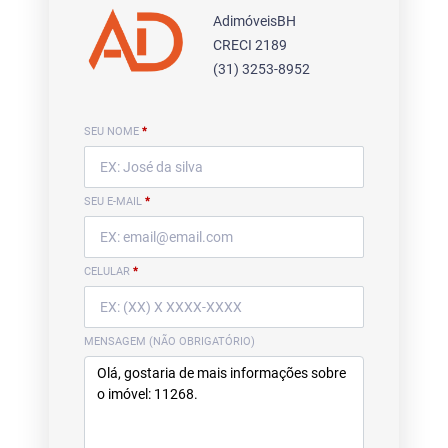
AdimóveisBH
CRECI 2189
(31) 3253-8952
SEU NOME
*
SEU E-MAIL
*
CELULAR
*
MENSAGEM (NÃO OBRIGATÓRIO)