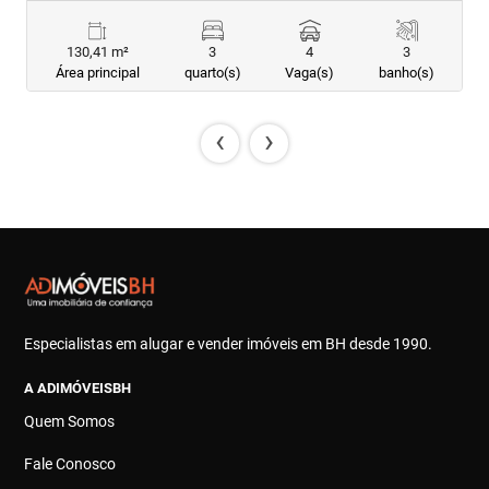
130,41 m²
3
4
3
Área principal
quarto(s)
Vaga(s)
banho(s)
‹
›
Especialistas em alugar e vender imóveis em BH desde 1990.
A ADIMÓVEISBH
Quem Somos
Fale Conosco