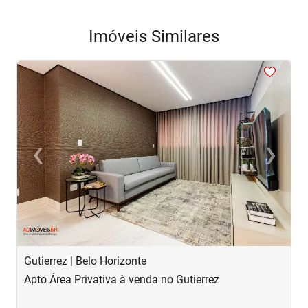
Imóveis Similares
<
<
<
<
<
‹
›
Previous
Next
Gutierrez | Belo Horizonte
S
Apto Área Privativa à venda no Gutierrez
A