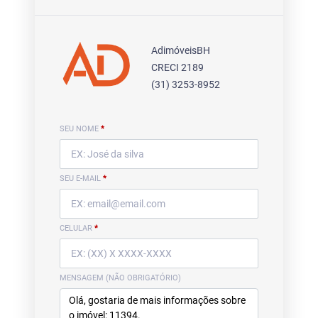
AdimóveisBH
CRECI 2189
(31) 3253-8952
SEU NOME
*
SEU E-MAIL
*
CELULAR
*
MENSAGEM (NÃO OBRIGATÓRIO)