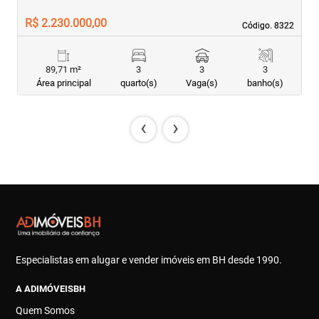
R$ 2.230.000,00
R
Código. 8322
Código. 8322
89,71 m²
3
3
3
Área principal
quarto(s)
Vaga(s)
banho(s)
‹
›
Especialistas em alugar e vender imóveis em BH desde 1990.
A ADIMÓVEISBH
Quem Somos