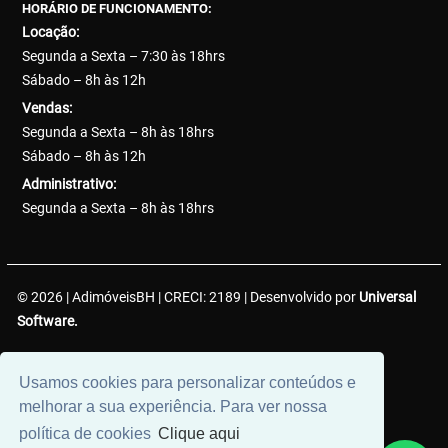
HORÁRIO DE FUNCIONAMENTO:
Locação:
Segunda a Sexta – 7:30 às 18hrs
Sábado – 8h às 12h
Vendas:
Segunda a Sexta – 8h às 18hrs
Sábado – 8h às 12h
Administrativo:
Segunda a Sexta – 8h às 18hrs
© 2026 | AdimóveisBH | CRECI: 2189 | Desenvolvido por
Universal
Software.
AdimóveisBH Negócios Imobiliários LTDA. | CNPJ:
Usamos cookies para personalizar conteúdos e
38.737.425/0001-50
melhorar a sua experiência. Para ver nossa
política de cookies
Clique aqui