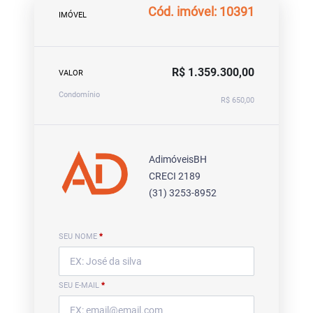
Cód. imóvel: 10391
IMÓVEL
R$ 1.359.300,00
VALOR
Condomínio
R$ 650,00
AdimóveisBH
CRECI 2189
(31) 3253-8952
SEU NOME
*
SEU E-MAIL
*