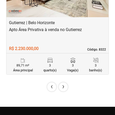
Gutierrez | Belo Horizonte
S
Apto Área Privativa à venda no Gutierrez
A
R$ 2.230.000,00
R
Código. 8322
Código. 8322
89,71 m²
3
3
3
Área principal
quarto(s)
Vaga(s)
banho(s)
‹
›