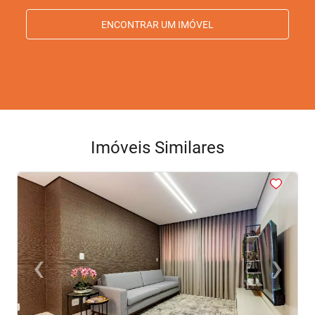
ENCONTRAR UM IMÓVEL
Imóveis Similares
<
<
<
<
<
‹
›
Previous
Next