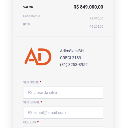
R$ 849.000,00
VALOR
Condomínio
R$ 560,00
IPTU
R$ 205,00
AdimóveisBH
CRECI 2189
(31) 3253-8952
SEU NOME
*
SEU E-MAIL
*
CELULAR
*