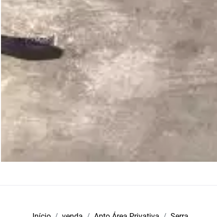
Início
venda
Apto Área Privativa
Serra