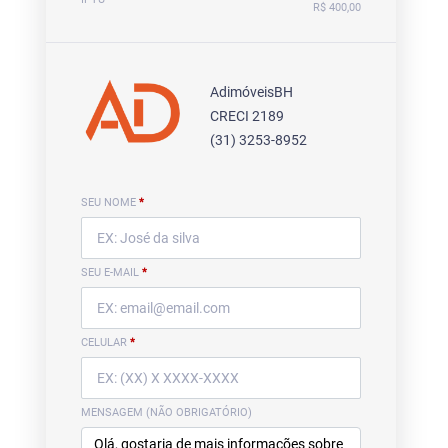
R$ 400,00
AdimóveisBH
CRECI 2189
(31) 3253-8952
SEU NOME
*
SEU E-MAIL
*
CELULAR
*
MENSAGEM (NÃO OBRIGATÓRIO)