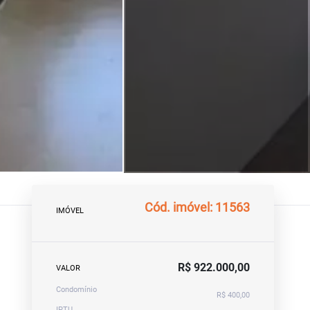
Cód. imóvel: 11563
IMÓVEL
R$ 922.000,00
VALOR
Condomínio
R$ 400,00
IPTU