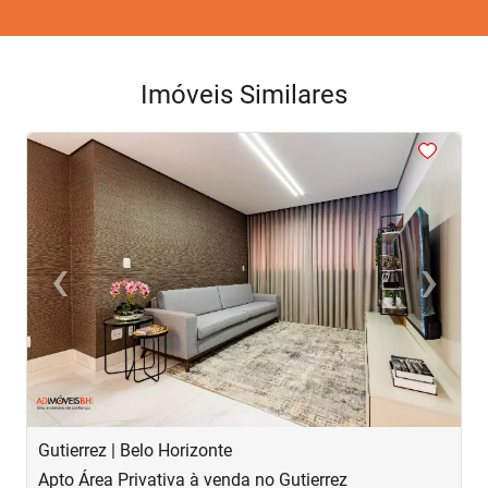
Imóveis Similares
<
<
<
<
<
‹
›
Previous
Next
Gutierrez | Belo Horizonte
S
Apto Área Privativa à venda no Gutierrez
A