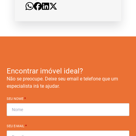
Encontrar imóvel ideal?
Não se preocupe. Deixe seu email e telefone que um
especialista irá te ajudar.
SEU NOME
*
SEU E-MAIL
*