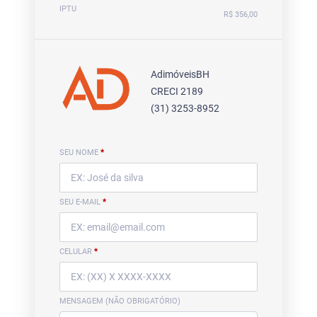
IPTU
R$ 356,00
AdimóveisBH
CRECI 2189
(31) 3253-8952
SEU NOME
*
SEU E-MAIL
*
CELULAR
*
MENSAGEM (NÃO OBRIGATÓRIO)