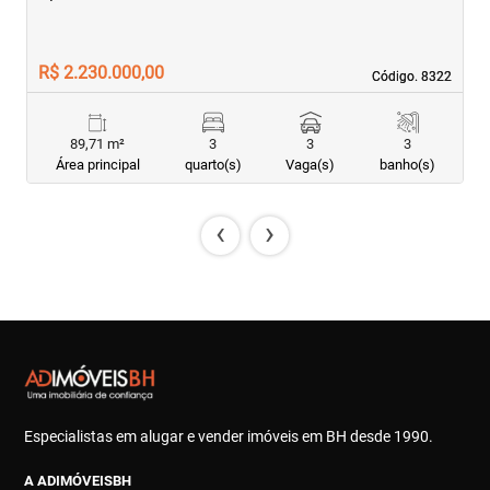
R$ 2.230.000,00
R
Código. 8322
Código. 8322
89,71 m²
3
3
3
Área principal
quarto(s)
Vaga(s)
banho(s)
‹
›
Especialistas em alugar e vender imóveis em BH desde 1990.
A ADIMÓVEISBH