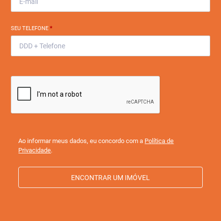
SEU TELEFONE
*
Ao informar meus dados, eu concordo com a
Política de
Privacidade
.
ENCONTRAR UM IMÓVEL