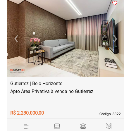
<
<
<
<
<
‹
›
Previous
Next
Gutierrez | Belo Horizonte
S
Apto Área Privativa à venda no Gutierrez
A
R$ 2.230.000,00
R
Código. 8322
Código. 8322