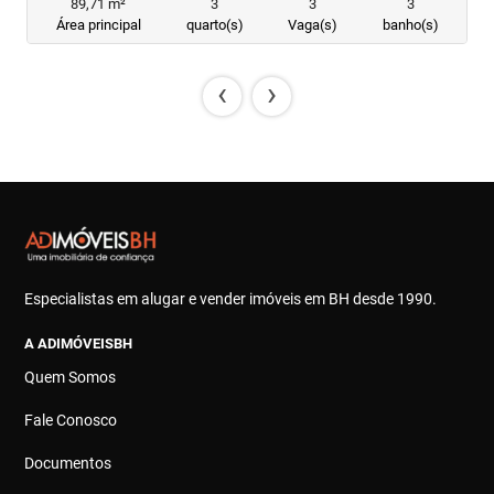
89,71 m²
3
3
3
Área principal
quarto(s)
Vaga(s)
banho(s)
‹
›
Especialistas em alugar e vender imóveis em BH desde 1990.
A ADIMÓVEISBH
Quem Somos
Fale Conosco
Documentos