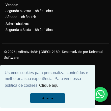
Vendas:
Segunda a Sexta – 8h às 18hrs
Sábado – 8h às 12h
Administrativo:
Segunda a Sexta – 8h às 18hrs
© 2026 | AdimóveisBH | CRECI: 2189 | Desenvolvido por
Universal
Software.
AdimóveisBH Negócios Imobiliários LTDA. | CNPJ:
Usamos cookies para personalizar conteúdos e
38.737.425/0001-50
melhorar a sua experiência. Para ver nossa
política de cookies
Clique aqui
Aceito