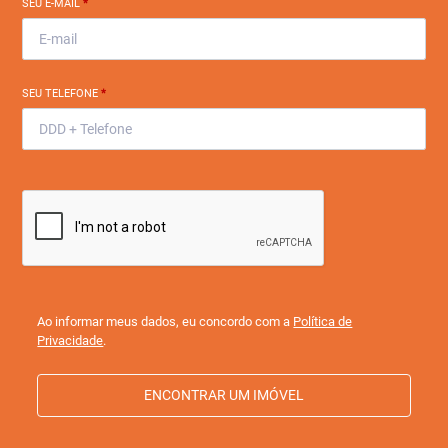
SEU E-MAIL
*
SEU TELEFONE
*
Ao informar meus dados, eu concordo com a
Política de
Privacidade
.
ENCONTRAR UM IMÓVEL