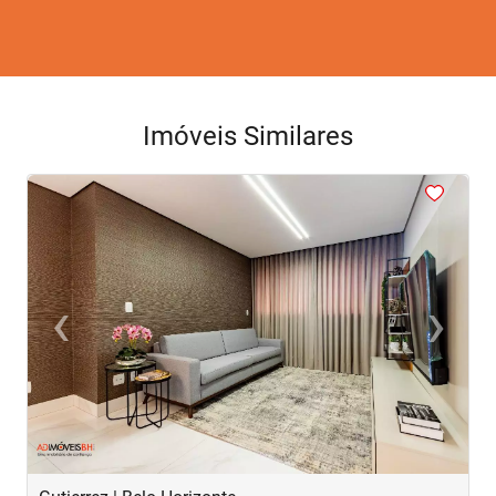
Imóveis Similares
<
<
<
<
<
‹
›
Previous
Next