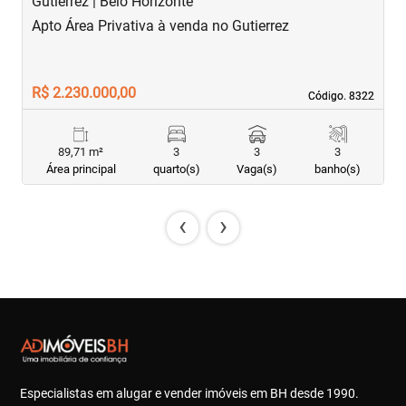
Gutierrez | Belo Horizonte
S
Apto Área Privativa à venda no Gutierrez
A
R$ 2.230.000,00
R
Código. 8322
Código. 8322
89,71 m²
3
3
3
Área principal
quarto(s)
Vaga(s)
banho(s)
‹
›
Especialistas em alugar e vender imóveis em BH desde 1990.