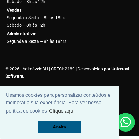
Sábado – 8h às 12h
Vendas:
Segunda a Sexta – 8h às 18hrs
Sábado – 8h às 12h
Administrativo:
Segunda a Sexta – 8h às 18hrs
© 2026 | AdimóveisBH | CRECI: 2189 | Desenvolvido por
Universal
Software.
AdimóveisBH Negócios Imobiliários LTDA. | CNPJ:
Usamos cookies para personalizar conteúdos e
38.737.425/0001-50
melhorar a sua experiência. Para ver nossa
política de cookies
Clique aqui
Aceito