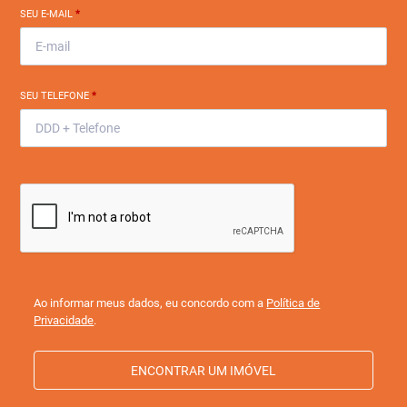
SEU E-MAIL
*
SEU TELEFONE
*
Ao informar meus dados, eu concordo com a
Política de
Privacidade
.
ENCONTRAR UM IMÓVEL