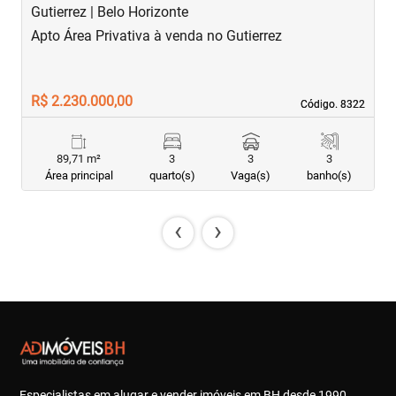
Gutierrez | Belo Horizonte
S
Apto Área Privativa à venda no Gutierrez
A
R$ 2.230.000,00
R
Código. 8322
Código. 8322
89,71 m²
3
3
3
Área principal
quarto(s)
Vaga(s)
banho(s)
‹
›
Especialistas em alugar e vender imóveis em BH desde 1990.