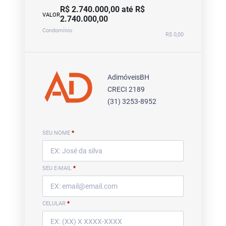
R$ 2.740.000,00 até R$
VALOR
2.740.000,00
Condomínio
R$ 0,00
AdimóveisBH
CRECI 2189
(31) 3253-8952
SEU NOME
*
SEU E-MAIL
*
CELULAR
*