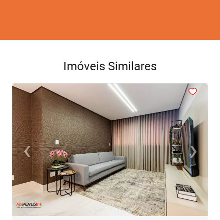
Imóveis Similares
<
<
<
<
<
‹
›
Previous
Next