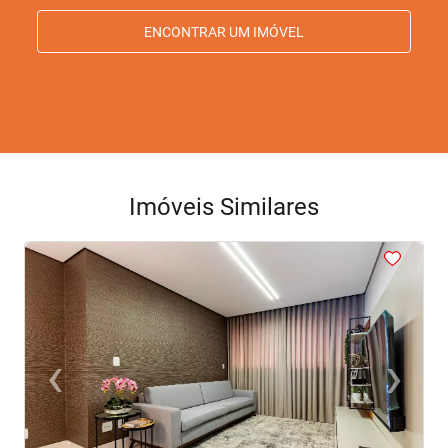
ENCONTRAR UM IMÓVEL
Imóveis Similares
<
<
<
<
<
‹
›
Previous
Next