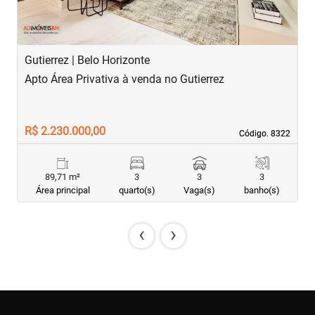
Gutierrez | Belo Horizonte
S
Apto Área Privativa à venda no Gutierrez
A
R$ 2.230.000,00
R
Código. 8322
Código. 8322
89,71 m²
3
3
3
Área principal
quarto(s)
Vaga(s)
banho(s)
‹
›