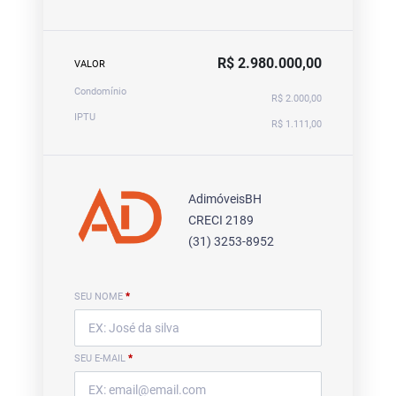
R$ 2.980.000,00
VALOR
Condomínio
R$ 2.000,00
IPTU
R$ 1.111,00
AdimóveisBH
CRECI 2189
(31) 3253-8952
SEU NOME
*
SEU E-MAIL
*