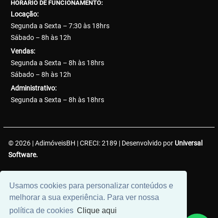
HORÁRIO DE FUNCIONAMENTO:
Locação:
Segunda a Sexta – 7:30 às 18hrs
Sábado – 8h às 12h
Vendas:
Segunda a Sexta – 8h às 18hrs
Sábado – 8h às 12h
Administrativo:
Segunda a Sexta – 8h às 18hrs
© 2026 | AdimóveisBH | CRECI: 2189 | Desenvolvido por
Universal
Software.
AdimóveisBH Negócios Imobiliários LTDA. | CNPJ:
Usamos cookies para personalizar conteúdos e
38.737.425/0001-50
melhorar a sua experiência. Para ver nossa
política de cookies
Clique aqui