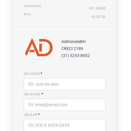
Condomínio
R$ 1.800,00
IPTU
R$ 527,00
AdimóveisBH
CRECI 2189
(31) 3253-8952
SEU NOME
*
SEU E-MAIL
*
CELULAR
*