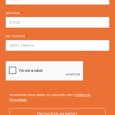
SEU E-MAIL
*
SEU TELEFONE
*
Ao informar meus dados, eu concordo com a
Política de
Privacidade
.
ENCONTRAR UM IMÓVEL