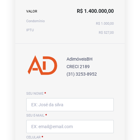
R$ 1.400.000,00
VALOR
Condomínio
R$ 1.000,00
IPTU
R$ 527,00
AdimóveisBH
CRECI 2189
(31) 3253-8952
SEU NOME
*
SEU E-MAIL
*
CELULAR
*