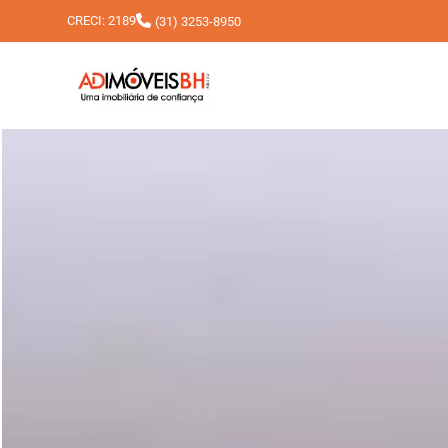
CRECI: 2189
(31) 3253-8950