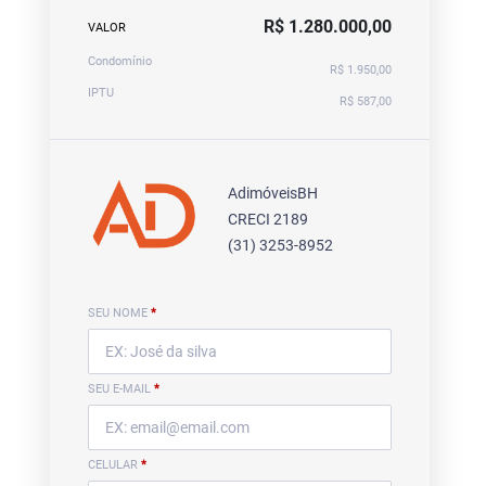
R$ 1.280.000,00
VALOR
Condomínio
R$ 1.950,00
IPTU
R$ 587,00
AdimóveisBH
CRECI 2189
(31) 3253-8952
SEU NOME
*
SEU E-MAIL
*
CELULAR
*