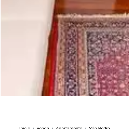
Início
venda
Apartamento
São Pedro