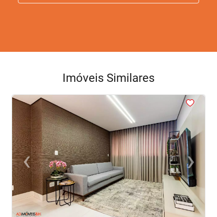
Imóveis Similares
<
<
<
<
<
‹
›
Previous
Next