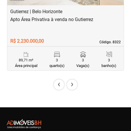
Gutierrez | Belo Horizonte
S
Apto Área Privativa à venda no Gutierrez
A
R$ 2.230.000,00
R
Código. 8322
Código. 8322
89,71 m²
3
3
3
Área principal
quarto(s)
Vaga(s)
banho(s)
‹
›