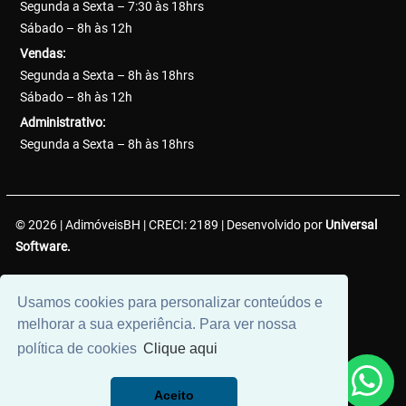
Segunda a Sexta – 7:30 às 18hrs
Sábado – 8h às 12h
Vendas:
Segunda a Sexta – 8h às 18hrs
Sábado – 8h às 12h
Administrativo:
Segunda a Sexta – 8h às 18hrs
© 2026 | AdimóveisBH | CRECI: 2189 | Desenvolvido por
Universal
Software.
AdimóveisBH Negócios Imobiliários LTDA. | CNPJ:
Usamos cookies para personalizar conteúdos e
38.737.425/0001-50
melhorar a sua experiência. Para ver nossa
política de cookies
Clique aqui
Aceito