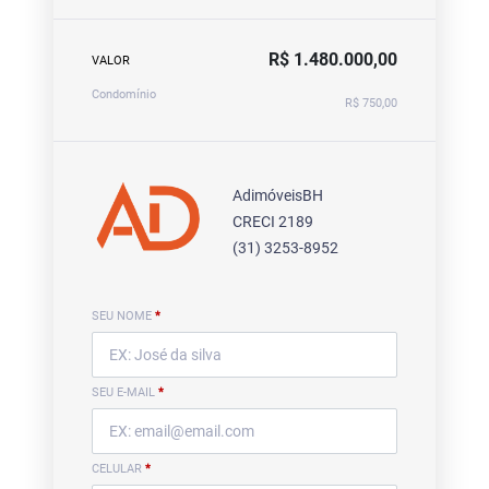
R$ 1.480.000,00
VALOR
Condomínio
R$ 750,00
AdimóveisBH
CRECI 2189
(31) 3253-8952
SEU NOME
*
SEU E-MAIL
*
CELULAR
*