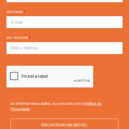
SEU E-MAIL
*
SEU TELEFONE
*
Ao informar meus dados, eu concordo com a
Política de
Privacidade
.
ENCONTRAR UM IMÓVEL