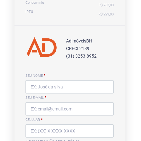
Condomínio
R$ 763,00
IPTU
R$ 229,00
AdimóveisBH
CRECI 2189
(31) 3253-8952
SEU NOME
*
SEU E-MAIL
*
CELULAR
*