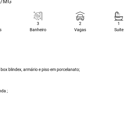
te/MG
3
2
1
s
Banheiro
Vagas
Suite
box blindex, armário e piso em porcelanato;
nda ;