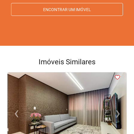
ENCONTRAR UM IMÓVEL
Imóveis Similares
<
<
<
<
<
‹
›
Previous
Next