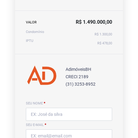
R$ 1.490.000,00
VALOR
Condomínio
R$ 1.300,00
IPTU
R$ 478,00
AdimóveisBH
CRECI 2189
(31) 3253-8952
SEU NOME
*
SEU E-MAIL
*