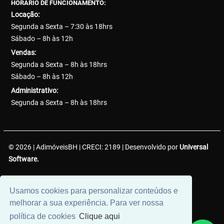
HORÁRIO DE FUNCIONAMENTO:
Locação:
Segunda a Sexta – 7:30 às 18hrs
Sábado – 8h às 12h
Vendas:
Segunda a Sexta – 8h às 18hrs
Sábado – 8h às 12h
Administrativo:
Segunda a Sexta – 8h às 18hrs
© 2026 | AdimóveisBH | CRECI: 2189 | Desenvolvido por
Universal
Software.
AdimóveisBH Negócios Imobiliários LTDA. | CNPJ:
Usamos cookies para personalizar conteúdos e
38.737.425/0001-50
melhorar a sua experiência. Para ver nossa
política de cookies
Clique aqui