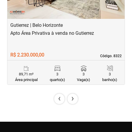
Gutierrez | Belo Horizonte
S
Apto Área Privativa à venda no Gutierrez
A
R$ 2.230.000,00
R
Código. 8322
Código. 8322
89,71 m²
3
3
3
Área principal
quarto(s)
Vaga(s)
banho(s)
‹
›