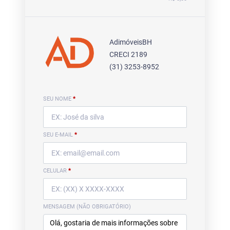
AdimóveisBH
CRECI 2189
(31) 3253-8952
SEU NOME
*
SEU E-MAIL
*
CELULAR
*
MENSAGEM (NÃO OBRIGATÓRIO)