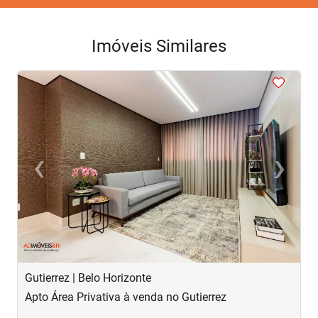
Imóveis Similares
<
<
<
<
<
‹
›
Previous
Next
Gutierrez | Belo Horizonte
S
Apto Área Privativa à venda no Gutierrez
A