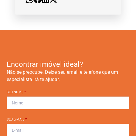
Encontrar imóvel ideal?
Não se preocupe. Deixe seu email e telefone que um
especialista irá te ajudar.
SEU NOME
*
SEU E-MAIL
*