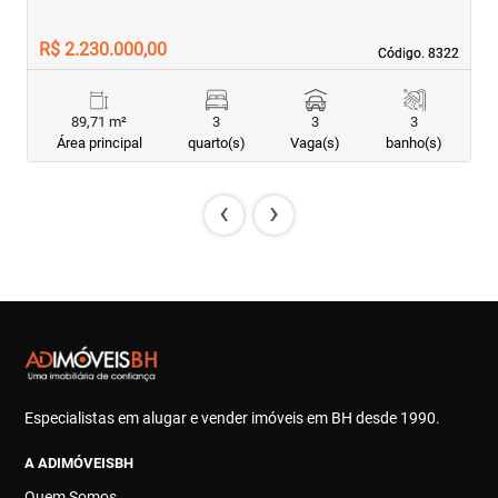
R$ 2.230.000,00
R
Código. 8322
Código. 8322
89,71 m²
3
3
3
Área principal
quarto(s)
Vaga(s)
banho(s)
‹
›
Especialistas em alugar e vender imóveis em BH desde 1990.
A ADIMÓVEISBH
Quem Somos