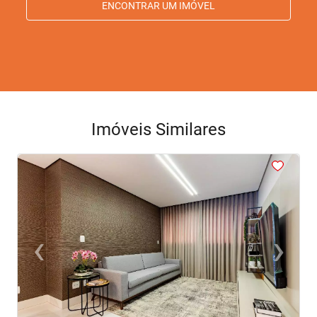
ENCONTRAR UM IMÓVEL
Imóveis Similares
<
<
<
<
<
‹
›
Previous
Next