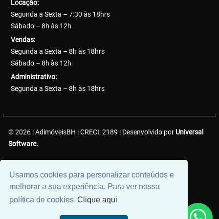
Locação:
Segunda a Sexta – 7:30 às 18hrs
Sábado – 8h às 12h
Vendas:
Segunda a Sexta – 8h às 18hrs
Sábado – 8h às 12h
Administrativo:
Segunda a Sexta – 8h às 18hrs
© 2026 | AdimóveisBH | CRECI: 2189 | Desenvolvido por
Universal
Software.
AdimóveisBH Negócios Imobiliários LTDA. | CNPJ:
Usamos cookies para personalizar conteúdos e
38.737.425/0001-50
melhorar a sua experiência. Para ver nossa
política de cookies
Clique aqui