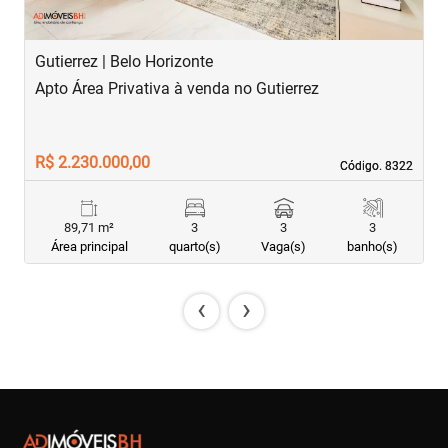
Gutierrez | Belo Horizonte
S
Apto Área Privativa à venda no Gutierrez
A
R$ 2.230.000,00
R
Código. 8322
Código. 8322
89,71 m²
3
3
3
Área principal
quarto(s)
Vaga(s)
banho(s)
‹
›