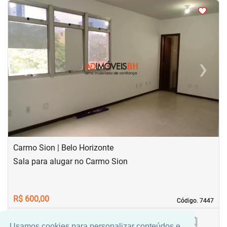
<
<
<
<
‹
›
Previous
Next
Carmo Sion | Belo Horizonte
Sala para alugar no Carmo Sion
R$ 600,00
Código. 7447
Código. 7447
Usamos cookies para personalizar conteúdos e