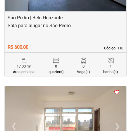
São Pedro | Belo Horizonte
Sala para alugar no São Pedro
R$ 600,00
Código. 110
Código. 110
17,00 m²
0
0
1
Área principal
quarto(s)
Vaga(s)
banho(s)
<
<
<
‹
›
Previous
Next