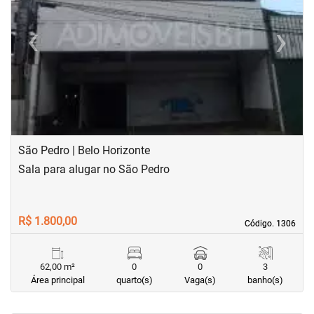
‹
›
Previous
Next
São Pedro | Belo Horizonte
Sala para alugar no São Pedro
R$ 1.800,00
Código. 1306
Código. 1306
62,00 m²
0
0
3
Área principal
quarto(s)
Vaga(s)
banho(s)