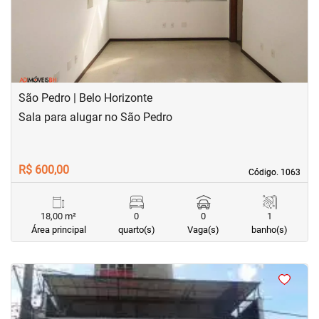
São Pedro | Belo Horizonte
Sala para alugar no São Pedro
R$ 600,00
Código. 1063
Código. 1063
18,00 m²
0
0
1
Área principal
quarto(s)
Vaga(s)
banho(s)
<
<
<
<