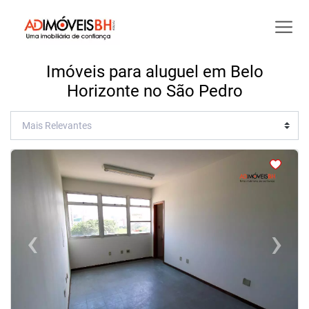
Imóveis para aluguel em Belo
Horizonte no São Pedro
<
<
<
<
‹
›
Previous
Next