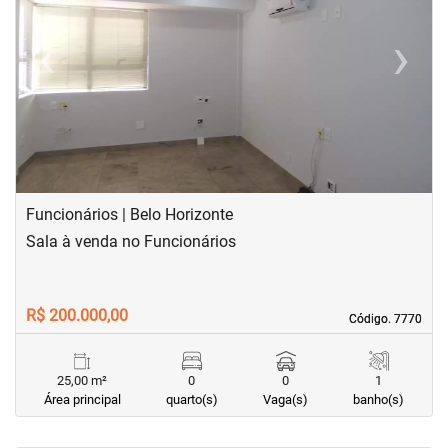
‹
›
Previous
Next
Funcionários | Belo Horizonte
Sala à venda no Funcionários
R$ 200.000,00
Código. 7770
Código. 7770
25,00 m²
0
0
1
Área principal
quarto(s)
Vaga(s)
banho(s)