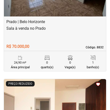
Prado | Belo Horizonte
Sala à venda no Prado
R$ 70.000,00
Código. 8832
Código. 8832
24,90 m²
0
0
1
Área principal
quarto(s)
Vaga(s)
banho(s)
<
<
<
PREÇO REDUZIDO