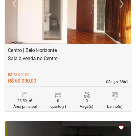
‹
›
Previous
Next
Centro | Belo Horizonte
Sala à venda no Centro
R$ 75.000,00
R$ 60.000,00
Código. 8861
Código. 8861
26,50 m²
0
0
1
Área principal
quarto(s)
Vaga(s)
banho(s)
<
<