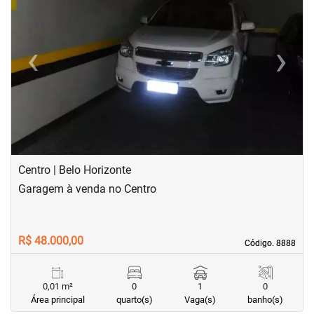
‹
›
Previous
Next
Centro | Belo Horizonte
Garagem à venda no Centro
R$ 48.000,00
Código. 8888
Código. 8888
0,01 m²
0
1
0
Área principal
quarto(s)
Vaga(s)
banho(s)