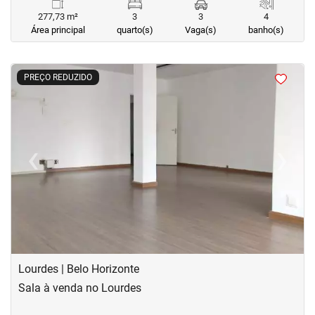
277,73 m²
3
3
4
Área principal
quarto(s)
Vaga(s)
banho(s)
<
<
<
<
PREÇO REDUZIDO
‹
›
Previous
Next
Lourdes | Belo Horizonte
Sala à venda no Lourdes