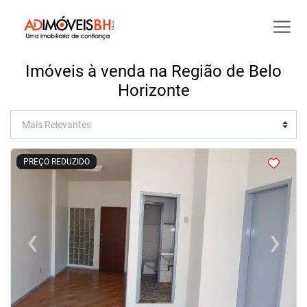
Imóveis à venda na Região de Belo
Horizonte
<
<
<
<
PREÇO REDUZIDO
‹
›
Previous
Next