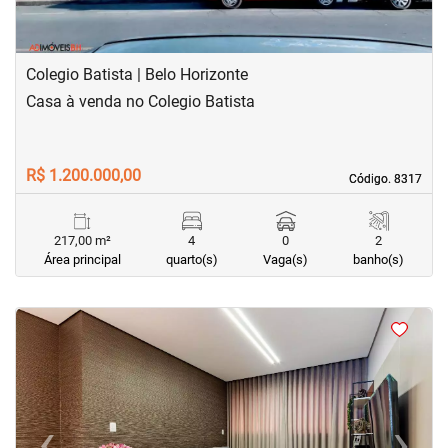
Colegio Batista | Belo Horizonte
Casa à venda no Colegio Batista
R$ 1.200.000,00
Código. 8317
Código. 8317
217,00 m²
4
0
2
Área principal
quarto(s)
Vaga(s)
banho(s)
<
<
<
<
‹
›