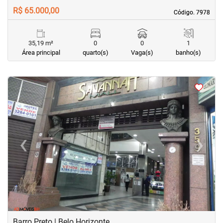
R$ 65.000,00
Código. 7978
Código. 7978
35,19 m²
0
0
1
Área principal
quarto(s)
Vaga(s)
banho(s)
<
<
<
<
‹
›
Previous
Next
Barro Preto | Belo Horizonte