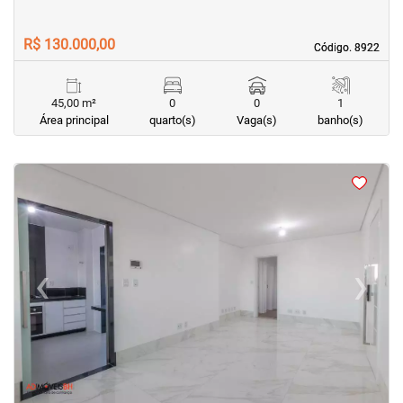
R$ 130.000,00
Código. 8922
Código. 8922
45,00 m²
0
0
1
Área principal
quarto(s)
Vaga(s)
banho(s)
<
<
<
<
‹
›
Previous
Next