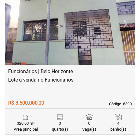
‹
›
Previous
Next
Funcionários | Belo Horizonte
Lote à venda no Funcionários
R$ 3.500.000,00
Código. 8399
Código. 8399
320,00 m²
0
0
4
Área principal
quarto(s)
Vaga(s)
banho(s)