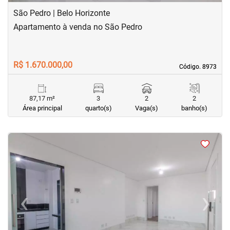
São Pedro | Belo Horizonte
Apartamento à venda no São Pedro
R$ 1.670.000,00
Código. 8973
Código. 8973
87,17 m²
3
2
2
Área principal
quarto(s)
Vaga(s)
banho(s)
<
<
<
<
‹
›
Previous
Next