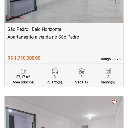
São Pedro | Belo Horizonte
Apartamento à venda no São Pedro
R$ 1.710.000,00
Código. 8975
Código. 8975
87,17 m²
3
3
2
Área principal
quarto(s)
Vaga(s)
banho(s)
<
<
<
<