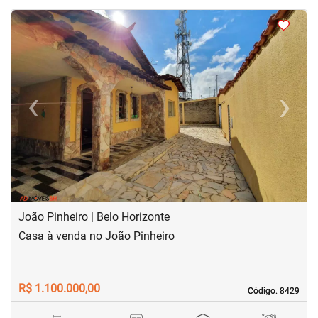
<
<
<
<
‹
›
Previous
Next
João Pinheiro | Belo Horizonte
Casa à venda no João Pinheiro
R$ 1.100.000,00
Código. 8429
Código. 8429