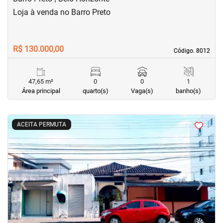
Loja à venda no Barro Preto
R$ 130.000,00
Código. 8012
Código. 8012
47,65 m²
0
0
1
Área principal
quarto(s)
Vaga(s)
banho(s)
<
<
<
<
ACEITA PERMUTA
‹
›
Previous
Next