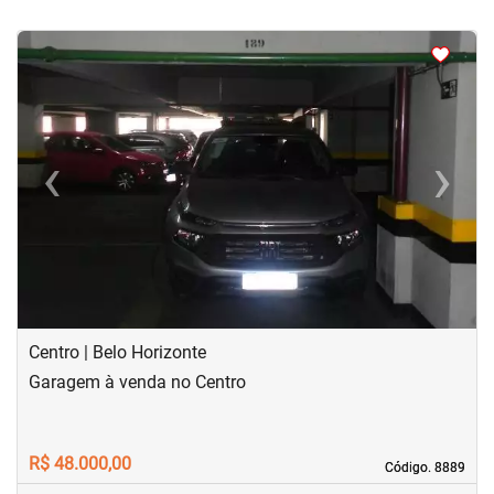
<
‹
›
Previous
Next
Centro | Belo Horizonte
Garagem à venda no Centro
R$ 48.000,00
Código. 8889
Código. 8889