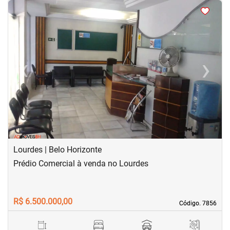
<
<
<
<
‹
›
Previous
Next
Lourdes | Belo Horizonte
Prédio Comercial à venda no Lourdes
R$ 6.500.000,00
Código. 7856
Código. 7856