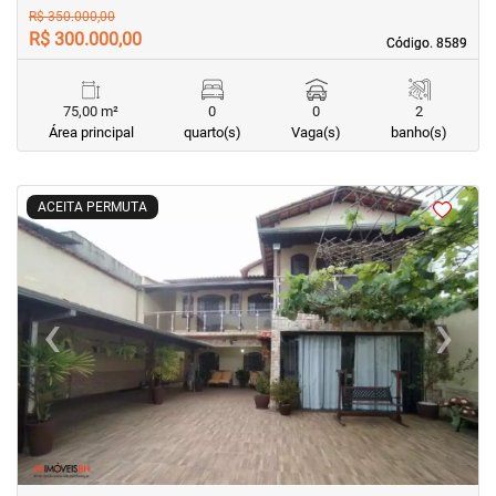
R$ 350.000,00
R$ 300.000,00
Código. 8589
Código. 8589
75,00 m²
0
0
2
Área principal
quarto(s)
Vaga(s)
banho(s)
<
<
<
<
ACEITA PERMUTA
‹
›
Previous
Next