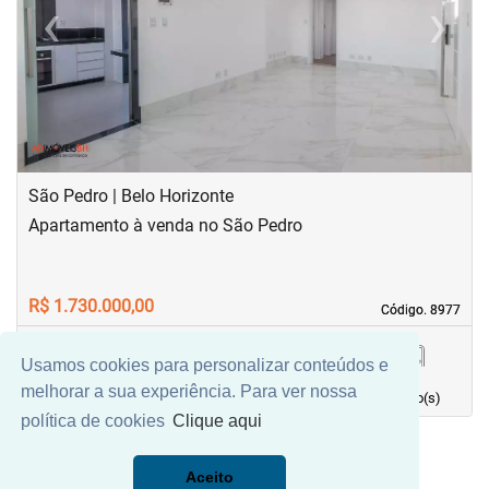
‹
›
Previous
Next
São Pedro | Belo Horizonte
Apartamento à venda no São Pedro
R$ 1.730.000,00
Código. 8977
Código. 8977
Usamos cookies para personalizar conteúdos e
87,17 m²
3
3
2
melhorar a sua experiência. Para ver nossa
Área principal
quarto(s)
Vaga(s)
banho(s)
política de cookies
Clique aqui
Aceito
Mais Filtros