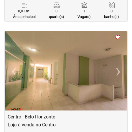
0,01 m²
0
1
0
Área principal
quarto(s)
Vaga(s)
banho(s)
<
<
<
<
‹
›
Previous
Next
Centro | Belo Horizonte
Loja à venda no Centro