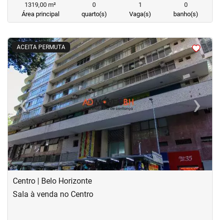
1319,00 m²
0
1
0
Área principal
quarto(s)
Vaga(s)
banho(s)
<
<
<
<
ACEITA PERMUTA
‹
›
Previous
Next
Centro | Belo Horizonte
Sala à venda no Centro