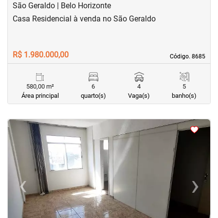
São Geraldo | Belo Horizonte
Casa Residencial à venda no São Geraldo
R$ 1.980.000,00
Código. 8685
Código. 8685
580,00 m²
6
4
5
Área principal
quarto(s)
Vaga(s)
banho(s)
<
<
<
<
‹
›
Previous
Next