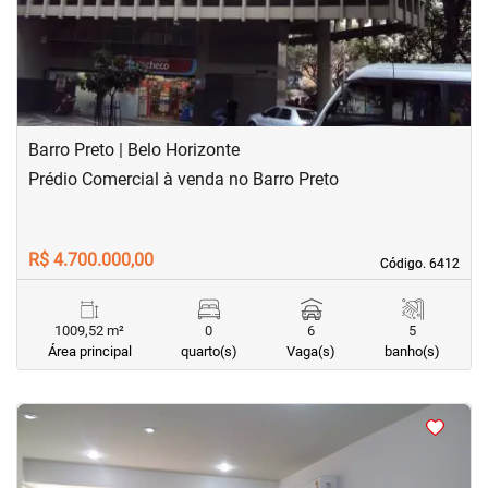
Barro Preto | Belo Horizonte
Prédio Comercial à venda no Barro Preto
R$ 4.700.000,00
Código. 6412
Código. 6412
1009,52 m²
0
6
5
Área principal
quarto(s)
Vaga(s)
banho(s)
<
<
<
<