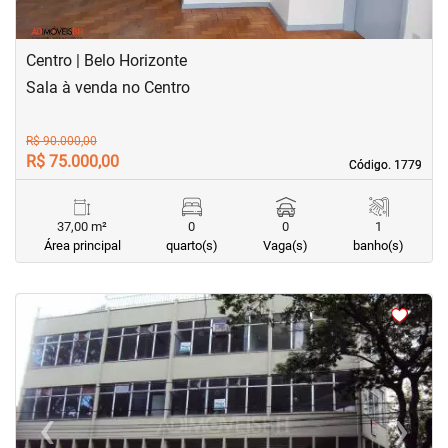
Centro | Belo Horizonte
Sala à venda no Centro
R$ 90.000,00
R$ 75.000,00
Código. 1779
Código. 1779
37,00 m²
0
0
1
Área principal
quarto(s)
Vaga(s)
banho(s)
<
<
<
<
‹
›
Previous
Next