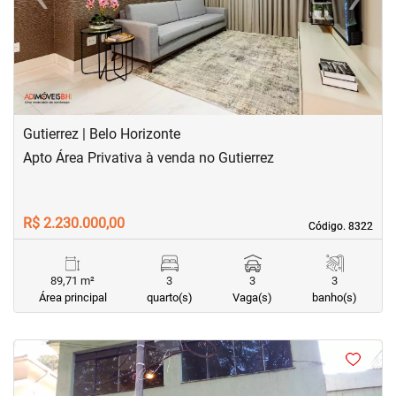
Previous
Next
Gutierrez | Belo Horizonte
Apto Área Privativa à venda no Gutierrez
R$ 2.230.000,00
Código. 8322
Código. 8322
89,71 m²
3
3
3
Área principal
quarto(s)
Vaga(s)
banho(s)
<
<
<
<